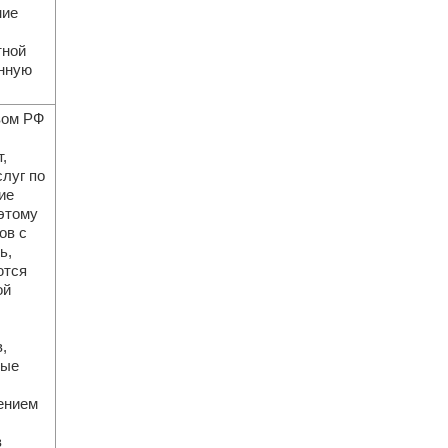
ние
тной
енную
вом РФ
,
слуг по
ие
этому
ов с
ь,
ются
ой
,
мые
ением
в