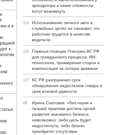
арендатора и какие сложности
могут возникнуть
я
й
Использование личного авто в
116
ки и в
служебных целях не означает, что
работник трудится в качестве
ом
водителя
ерацией
дит к
Главные позиции Пленума ВС РФ
116
алогом
для гражданского процесса: ИИ-
технологии, примирение сторон и
и
компенсация за потерю времени
вном
КС РФ разграничил срок
107
енного
обнаружения недостатков товара и
срок исковой давности
 о
Ирина Снеговая: «Без науки и
88
лучшей практики достичь целей
статьи
развития значимого бизнеса
невозможно: либо цель будет
ном
недостигнута, либо бизнес
приобретет отсутствие
рах