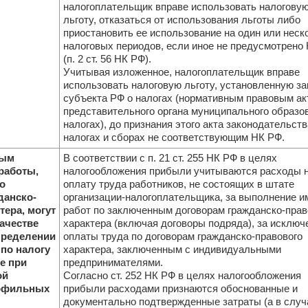
налогоплательщик вправе использовать налогову
льготу, отказаться от использования льготы либо
приостановить ее использование на один или неск
налоговых периодов, если иное не предусмотрено
(п. 2 ст. 56 НК РФ).
Учитывая изложенное, налогоплательщик вправе
использовать налоговую льготу, установленную з
субъекта РФ о налогах (нормативным правовым ак
представительного органа муниципального образо
налогах), до признания этого акта законодательств
налогах и сборах не соответствующим НК РФ.
ным
В соответствии с п. 21 ст. 255 НК РФ в целях
работы,
налогообложения прибыли учитываются расходы 
о
оплату труда работников, не состоящих в штате
данско-
организации-налогоплательщика, за выполнение и
тера, могут
работ по заключенным договорам гражданско-прав
ачестве
характера (включая договоры подряда), за исключ
пределении
оплаты труда по договорам гражданско-правового
по налогу
характера, заключенным с индивидуальными
е при
предпринимателями.
ой
Согласно ст. 252 НК РФ в целях налогообложения
рофильных
прибыли расходами признаются обоснованные и
документально подтвержденные затраты (а в случ