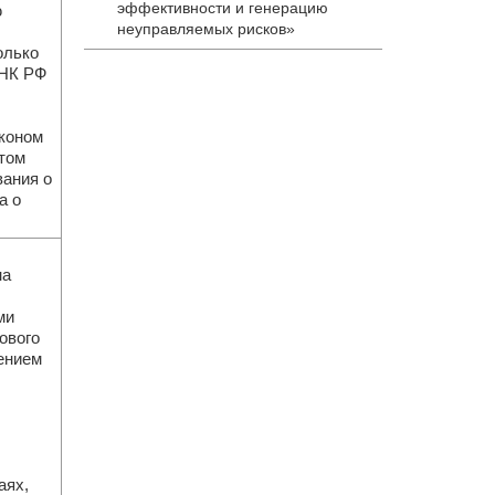
эффективности и генерацию
ю
неуправляемых рисков»
олько
 НК РФ
аконом
том
вания о
а о
на
ми
ового
ением
аях,