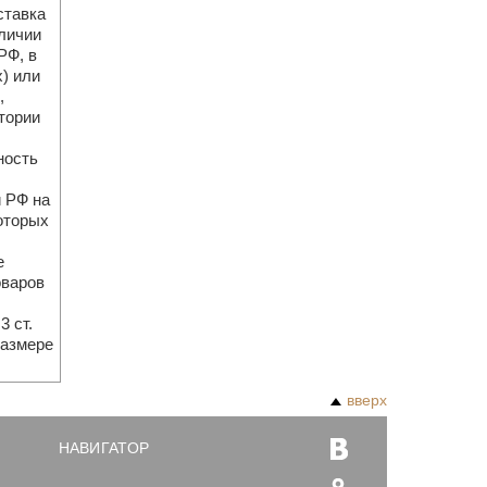
ставка
личии
РФ, в
) или
,
тории
ность
 РФ на
оторых
е
оваров
3 ст.
размере
вверх
НАВИГАТОР