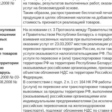
.2008
№
на товары, результатов выполненных работ, оказа
услуг на безвозмездной основе.
Таким образом, распространение бесплатной печа
продукции в целях обложения налогом на добавл
стоимость признается реализацией товаров.
 нулевая
На основании ст. 3 Протокола между Правительст
тношении
и Правительством Республики Беларусь о порядке
емых
взимания косвенных налогов при выполнении работ
оказании услуг от 23.03.2007 местом реализации у
по
перевозке признается территория России, если так
е товаров
услуги оказываются налогоплательщиками РФ. По
м
услуги по перевозке и (или) транспортировке товар
ерритории
территории РФ на территорию Республики Беларус
ию
оказываемые российскими организациями, призна
арусь
объектом обложения НДС на территории Российск
.2008
№ 03-
Федерации.
08.2008
№
В соответствии с подп. 2 п. 1 ст. 164 НК РФ работы
(услуги) по перевозке или транспортировке товаров
вывозимых за пределы территории РФ, выполняе
(оказываемые) российскими организациями или
индивидуальными предпринимателями (за исключ
российских перевозчиков на железнодорожном
транспорте), подлежат обложению НДС по ставке 