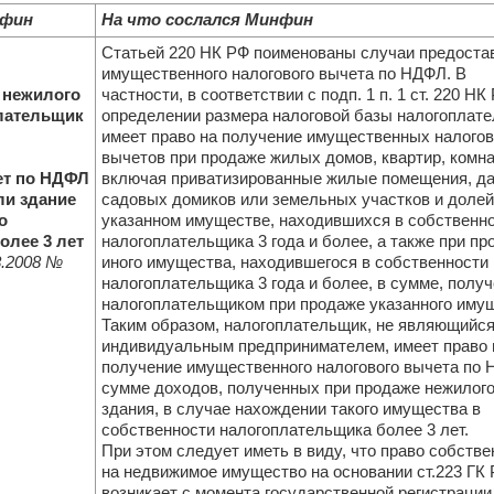
нфин
На что сослался Минфин
Статьей 220 НК РФ поименованы случаи предоста
имущественного налогового вычета по НДФЛ. В
 нежилого
частности, в соответствии с подп. 1 п. 1 ст. 220 НК
лательщик
определении размера налоговой базы налогоплат
имеет право на получение имущественных налого
вычетов при продаже жилых домов, квартир, комна
ет по НДФЛ
включая приватизированные жилые помещения, да
ли здание
садовых домиков или земельных участков и долей
о
указанном имуществе, находившихся в собственн
олее 3 лет
налогоплательщика 3 года и более, а также при пр
.2008
№
иного имущества, находившегося в собственности
налогоплательщика 3 года и более, в сумме, полу
налогоплательщиком при продаже указанного имущ
Таким образом, налогоплательщик, не являющийс
индивидуальным предпринимателем, имеет право 
получение имущественного налогового вычета по 
сумме доходов, полученных при продаже нежилог
здания, в случае нахождении такого имущества в
собственности налогоплательщика более 3 лет.
При этом следует иметь в виду, что право собстве
на недвижимое имущество на основании ст.223 ГК
возникает с момента государственной регистрации