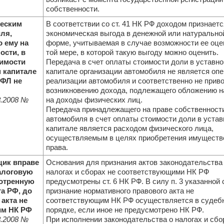
собственности.
еским
В соответствии со ст. 41 НК РФ доходом признаетс
ля,
экономическая выгода в денежной или натурально
 ему на
форме, учитываемая в случае возможности ее оцен
ости, в
той мере, в которой такую выгоду можно оценить.
оимости
Передача в счет оплаты стоимости доли в уставн
 капитале
капитале организации автомобиля не является оп
ДФЛ не
реализации автомобиля и соответственно не приво
возникновению дохода, подлежащего обложению н
.2008
№
на доходы физических лиц.
Передача принадлежащего на праве собственност
автомобиля в счет оплаты стоимости доли в уста
капитале является расходом физического лица,
осуществляемым в целях приобретения имуществ
права.
ик вправе
Основания для признания актов законодательства
алоговую
налогах и сборах не соответствующими НК РФ
мотренную
предусмотрены ст. 6 НК РФ. В силу п. 3 указанной 
а РФ, до
признание нормативного правового акта не
 акта не
соответствующим НК РФ осуществляется в судеб
им НК РФ
порядке, если иное не предусмотрено НК РФ.
.2008
№
При исполнении законодательства о налогах и сбо