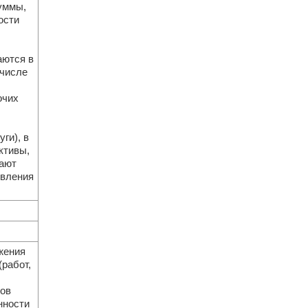
уммы,
ости
аются в
 числе
очих
ги), в
ктивы,
ают
твления
ожения
работ,
ов
нности