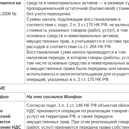
налога на
средств и нематериальных активов — в размере с
пропорциональной остаточной (балансовой) стоим
.2008
№
без учета переоценки.
Суммы налога, подлежащие восстановлению в
соответствии с подп. 2 п. 3 ст.170 НК РФ, не включ
стоимость указанных товаров (работ, услуг), в том
основных средств и нематериальных активов,
имущественных прав, а учитываются в составе пр
расходов в соответствии со ст. 264 НК РФ.
Восстановление сумм налога производится в том
налоговом периоде, в котором товары (работы, услу
том числе основные средства и нематериальные а
и имущественные права были переданы или начин
использоваться налогоплательщиком для осущес
операций, указанных в п. 2 ст. 170 НК РФ.
ЫЕ
нфин
На что сослался Минфин
Согласно подп. 1 п. 1 ст. 146 НК РФ объектом обл
ию
НДС признаются операции по реализации товаров (
атной
услуг) на территории РФ, а также передача
яются
имущественных прав. При этом реализацией товар
жения НДС
(работ, услуг) признаются передача права собстве