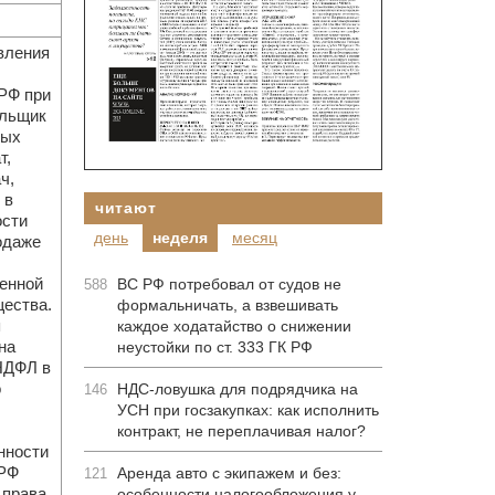
вления
 РФ при
ельщик
вых
т,
ч,
 в
читают
ости
день
неделя
месяц
одаже
ченной
ВС РФ потребовал от судов не
588
ества.
формальничать, а взвешивать
я
каждое ходатайство о снижении
на
неустойки по ст. 333 ГК РФ
НДФЛ в
о
НДС-ловушка для подрядчика на
146
УСН при госзакупках: как исполнить
контракт, не переплачивая налог?
нности
 РФ
Аренда авто с экипажем и без:
121
 права
особенности налогообложения у