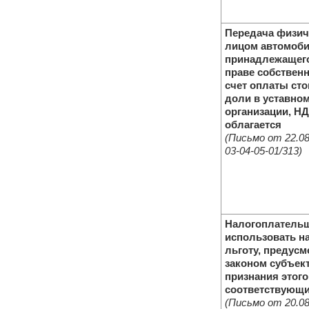
Передача физич
лицом автомоби
принадлежащего
праве собственн
счет оплаты ст
доли в уставном
организации, Н
облагается
(Письмо от 22.08
03-04-05-01/313)
Налогоплательщ
использовать н
льготу, предус
законом субъект
признания этого
соответствующ
(Письмо от 20.08