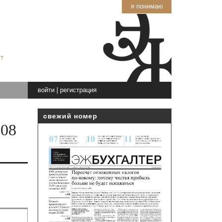
я понимаю
т
войти
|
регистрация
свежий номер
008