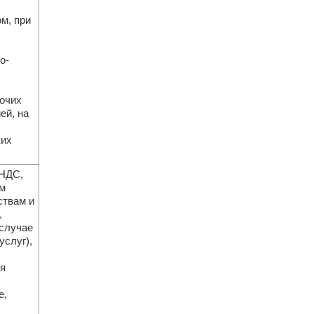
м, при
о-
рочих
ей, на
ких
 НДС,
м
ствам и
,
случае
услуг),
я
е,