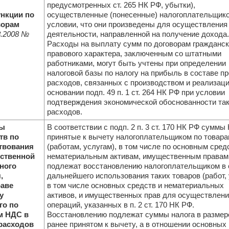
предусмотренных ст. 265 НК РФ, убытки),
нкции по
осуществленные (понесенные) налогоплательщико
ворам
условии, что они произведены для осуществления
.2008
№
деятельности, направленной на получение дохода.
Расходы на выплату сумм по договорам гражданск
правового характера, заключенным со штатными
работниками, могут быть учтены при определении
налоговой базы по налогу на прибыль в составе п
расходов, связанных с производством и реализаци
основании подп. 49 п. 1 ст. 264 НК РФ при условии
подтверждения экономической обоснованности та
расходов.
ты
В соответствии с подп. 2 п. 3 ст. 170 НК РФ суммы
тв по
принятые к вычету налогоплательщиком по товара
твования
(работам, услугам), в том числе по основным сред
рственной
нематериальным активам, имущественным правам
ного
подлежат восстановлению налогоплательщиком в 
,
дальнейшего использования таких товаров (работ, 
раве
в том числе основных средств и нематериальных
у
активов, и имущественных прав для осуществлени
го по
операций, указанных в п. 2 ст. 170 НК РФ.
м НДС в
Восстановлению подлежат суммы налога в размер
 расходов
ранее принятом к вычету, а в отношении основных