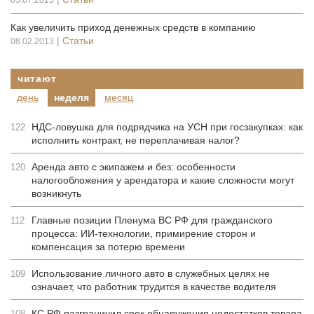
05.07.2013
Как увеличить приход денежных средств в компанию
|
Статьи
08.02.2013
читают
день
неделя
месяц
НДС-ловушка для подрядчика на УСН при госзакупках: как
122
исполнить контракт, не переплачивая налог?
Аренда авто с экипажем и без: особенности
120
налогообложения у арендатора и какие сложности могут
возникнуть
Главные позиции Пленума ВС РФ для гражданского
112
процесса: ИИ-технологии, примирение сторон и
компенсация за потерю времени
Использование личного авто в служебных целях не
109
означает, что работник трудится в качестве водителя
КС РФ разграничил срок обнаружения недостатков товара
108