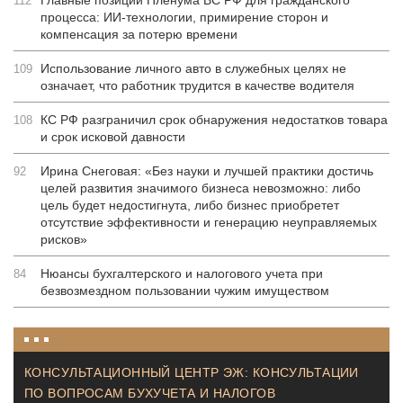
Главные позиции Пленума ВС РФ для гражданского
112
процесса: ИИ-технологии, примирение сторон и
компенсация за потерю времени
Использование личного авто в служебных целях не
109
означает, что работник трудится в качестве водителя
КС РФ разграничил срок обнаружения недостатков товара
108
и срок исковой давности
Ирина Снеговая: «Без науки и лучшей практики достичь
92
целей развития значимого бизнеса невозможно: либо
цель будет недостигнута, либо бизнес приобретет
отсутствие эффективности и генерацию неуправляемых
рисков»
Нюансы бухгалтерского и налогового учета при
84
безвозмездном пользовании чужим имуществом
КОНСУЛЬТАЦИОННЫЙ ЦЕНТР ЭЖ: КОНСУЛЬТАЦИИ
ПО ВОПРОСАМ БУХУЧЕТА И НАЛОГОВ