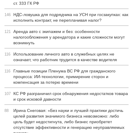
ст. 333 ГК РФ
НДС-ловушка для подрядчика на УСН при госзакупках: как
146
исполнить контракт, не переплачивая налог?
Аренда авто с экипажем и без: особенности
121
налогообложения у арендатора и какие сложности могут
возникнуть
Использование личного авто в служебных целях не
116
означает, что работник трудится в качестве водителя
Главные позиции Пленума ВС РФ для гражданского
116
процесса: ИИ-технологии, примирение сторон и
компенсация за потерю времени
КС РФ разграничил срок обнаружения недостатков товара
107
и срок исковой давности
Ирина Снеговая: «Без науки и лучшей практики достичь
88
целей развития значимого бизнеса невозможно: либо
цель будет недостигнута, либо бизнес приобретет
отсутствие эффективности и генерацию неуправляемых