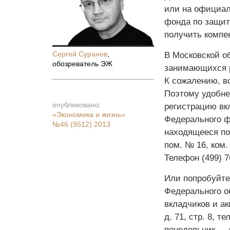
или на официал
фонда по защит
получить компе
Сергей Суранов
,
В Московской о
обозреватель ЭЖ
занимающихся р
К сожалению, в
Поэтому удобне
опубликовано:
регистрацию вк
«Экономика и жизнь»
Федерального ф
№46 (9512) 2013
находящееся по а
пом. № 16, ком.
Телефон (499) 7
Или попробуйте
Федерального о
вкладчиков и ак
д. 71, стр. 8, т
понедельник — ч