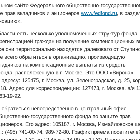
ьном сайте Федерального общественно-государственно
е прав вкладчиков и акционеров
www.fedfond.ru
, в разде
нсацию».
бласти есть несколько уполномоченных структур фонда,
егистрацией граждан на получение компенсационных в
се они территориально находятся далековато от Ступино
е всего обратиться в организацию, производящую
ладчиков на компенсационные выплаты из средств
онда, расположенную в г. Москве. Это ООО «Вирона»,
дресу: 125475, г. Москва, ул. ­­Зеленоградская, д. 25, кор
 18. Адрес для корреспонденции: 127473, г. Москва, а/я 1
63-19-92.
 обратиться непосредственно в центральный офис
бщественно-государственного фонда по защите прав
ционеров. Его адрес: 105187, г. Москва, Измайловское ш
ел.: (495) 741-00-74, 989-72-80. График приема посетителе
етверг, с 9.30 до 12.45 и с 14.00 до 17.30. Перед визито