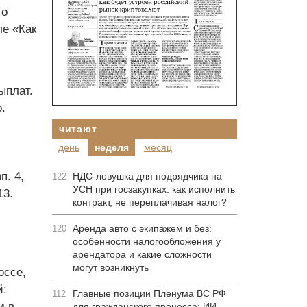
го
ле «Как
ыплат.
.
читают
день
неделя
месяц
п. 4,
НДС-ловушка для подрядчика на
122
УСН при госзакупках: как исполнить
13.
контракт, не переплачивая налог?
Аренда авто с экипажем и без:
120
особенности налогообложения у
арендатора и какие сложности
могут возникнуть
оссе,
й:
Главные позиции Пленума ВС РФ
112
м в
для гражданского процесса: ИИ-