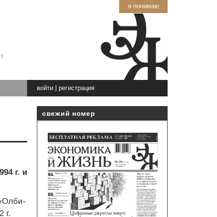
я понимаю
т
войти
|
регистрация
свежий номер
94 г. и
«Олби-
 г.