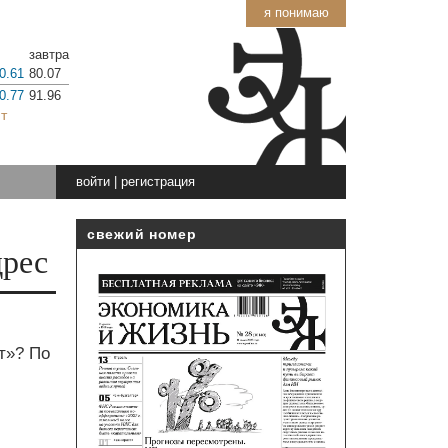
я понимаю
завтра
0.61
80.07
0.77
91.96
т
войти
|
регистрация
свежий номер
дрес
т»? По