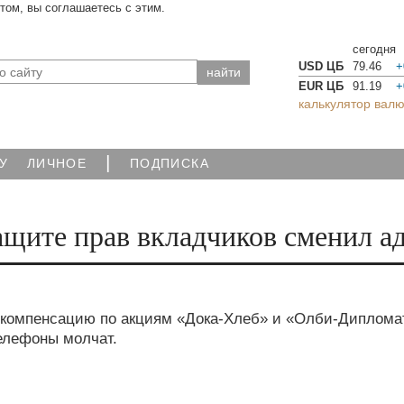
йтом, вы соглашаетесь с этим.
сегодня
USD ЦБ
79.46
+
EUR ЦБ
91.19
+
калькулятор валю
|
У
ЛИЧНОЕ
ПОДПИСКА
щите прав вкладчиков сменил а
ь компенсацию по акциям «Дока-Хлеб» и «Олби-Диплома
телефоны молчат.