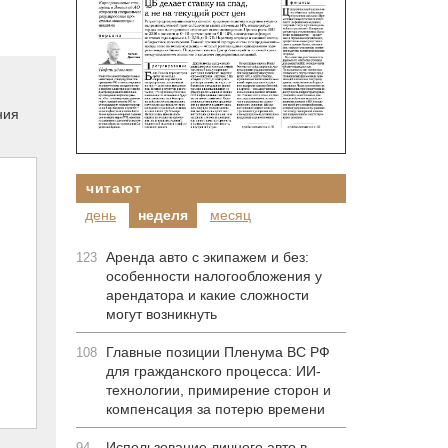
ния
читают
день
неделя
месяц
Аренда авто с экипажем и без:
123
особенности налогообложения у
арендатора и какие сложности
могут возникнуть
Главные позиции Пленума ВС РФ
108
для гражданского процесса: ИИ-
технологии, примирение сторон и
компенсация за потерю времени
Использование личного авто в
94