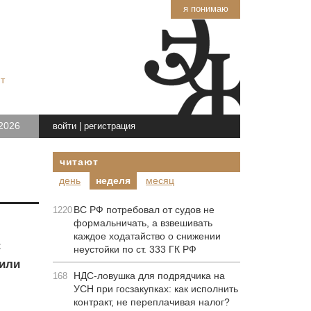
я понимаю
т
2026
войти
|
регистрация
читают
день
неделя
месяц
ВС РФ потребовал от судов не
1220
формальничать, а взвешивать
каждое ходатайство о снижении
С
неустойки по ст. 333 ГК РФ
вили
НДС-ловушка для подрядчика на
168
УСН при госзакупках: как исполнить
контракт, не переплачивая налог?