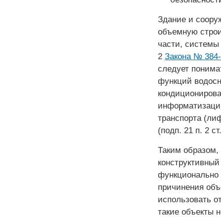
Здание и соору
объемную строи
части, системы 
2
Закона № 384
следует понима
функций водосн
кондиционирован
информатизации
транспорта (ли
(подп. 21 п. 2 ст
Таким образом,
конструктивный 
функционально 
причинения объ
использовать от
такие объекты 