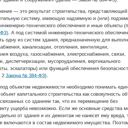
жение — это результат строительства, представляющий
тельную систему, имеющую надземную и (или) подзе
инженерно-технического обеспечения и иные объекты (п.
-ФЗ)
. А под системой инженерно-технического обеспече
ть одну из систем здания, предназначенную для выпол
абжения, канализации, отопления, вентиляции,
ия воздуха, газо­снабжения, элект­роснабжения, связи,
, диспетчеризации, мусороудаления, вертикального
фты, эскалаторы) или функций обеспечения безопаснос
. 2
Закона № 384-ФЗ
).
 под объектом недвижимости необходимо понимать еди
объект капитального строительства как совокупность об
связанных со зданием так, что их перемещение без
екту ущерба невозможно. Если же основные средства м
дельно от здания и их демонтаж не нанесет ему вреда, 
не включаются в состав недвижимого имущества. Поэто