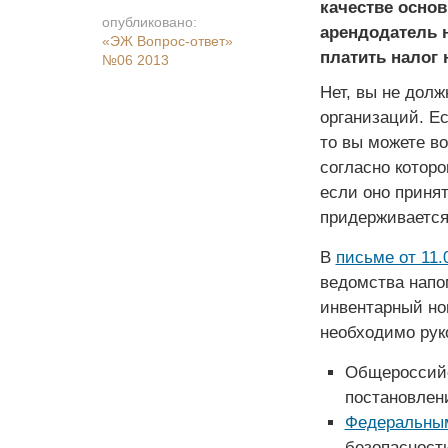
качестве основ
опубликовано:
арендодатель н
«ЭЖ Вопрос-ответ»
платить налог 
№06 2013
Нет, вы не дол
организаций. Ес
то вы можете во
согласно котор
если оно принят
придерживается
В
письме от 11.
ведомства напо
инвентарный но
необходимо рук
Общероссийс
постановлени
Федеральным
безопасност