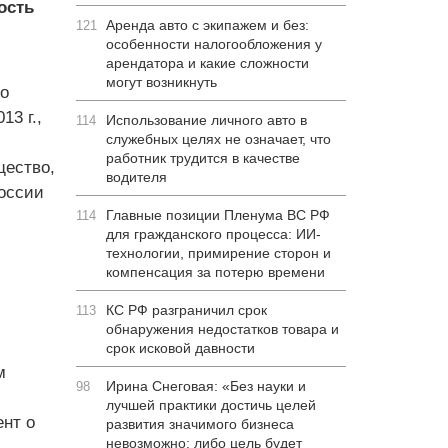
ость
Аренда авто с экипажем и без:
121
особенности налогообложения у
арендатора и какие сложности
могут возникнуть
о
3 г.,
Использование личного авто в
114
служебных целях не означает, что
работник трудится в качестве
щество,
водителя
России
Главные позиции Пленума ВС РФ
114
для гражданского процесса: ИИ-
технологии, примирение сторон и
компенсация за потерю времени
КС РФ разграничил срок
113
обнаружения недостатков товара и
срок исковой давности
м
Ирина Снеговая: «Без науки и
98
лучшей практики достичь целей
нт о
развития значимого бизнеса
невозможно: либо цель будет