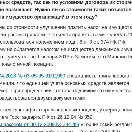
ных средств, так как по условиям договора их стоим
е возмещает. Нужно ли со стоимости таких объектов
на имущество организаций в этом году?
жны со стоимости улучшений платить налог на имуществ
ли рассматриваемые объекты приняты вами к учету в 201
спользоваться положением подп. 8 п. 3 ст. 374 НК РФ,
ому не облагается налогом на имущество движимое иму
о к учету после 1 января 2013 г. Заметим, что Минфин 
 аналогичной позиции.
04.2013 № 03-05-05-01/11960
специалисты финансового
мнили, что единицей учета основных средств является
мер. При определении состава недвижимого имущества
оводствоваться двумя документами:
ким классификатором основных фондов, утвержденны
ем Госстандарта РФ от 26.12.94 № 359;
 законом от 30.12.2009 № 384-ФЗ
«Технический регламе
и зданий и сооружений» (далее — Закон № 384-ФЗ).