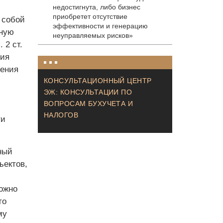
недостигнута, либо бизнес
приобретет отсутствие
 собой
эффективности и генерацию
мную
неуправляемых рисков»
 2 ст.
ния
нения
КОНСУЛЬТАЦИОННЫЙ ЦЕНТР
ЭЖ: КОНСУЛЬТАЦИИ ПО
ВОПРОСАМ БУХУЧЕТА И
НАЛОГОВ
ти
ный
ъектов,
ожно
то
му