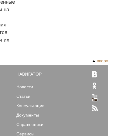
ленные
м на
ния
тся
и их
вверх
НАВИГАТОР
Новости
Статьи
Консультации
Документы
Справочники
Сервисы