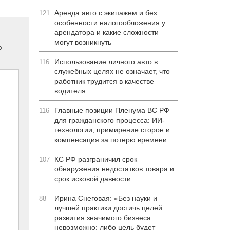
Аренда авто с экипажем и без:
121
особенности налогообложения у
арендатора и какие сложности
могут возникнуть
ю
Использование личного авто в
116
служебных целях не означает, что
работник трудится в качестве
водителя
Главные позиции Пленума ВС РФ
116
для гражданского процесса: ИИ-
технологии, примирение сторон и
компенсация за потерю времени
КС РФ разграничил срок
107
обнаружения недостатков товара и
срок исковой давности
Ирина Снеговая: «Без науки и
88
лучшей практики достичь целей
развития значимого бизнеса
невозможно: либо цель будет