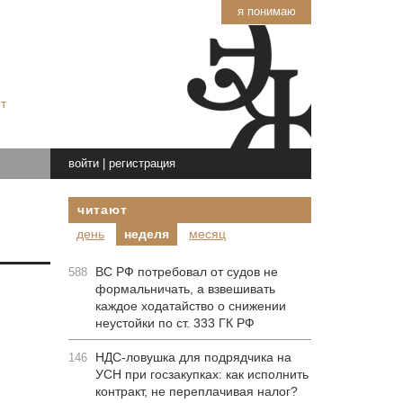
я понимаю
т
войти
|
регистрация
читают
день
неделя
месяц
ВС РФ потребовал от судов не
588
формальничать, а взвешивать
каждое ходатайство о снижении
неустойки по ст. 333 ГК РФ
НДС-ловушка для подрядчика на
146
УСН при госзакупках: как исполнить
контракт, не переплачивая налог?