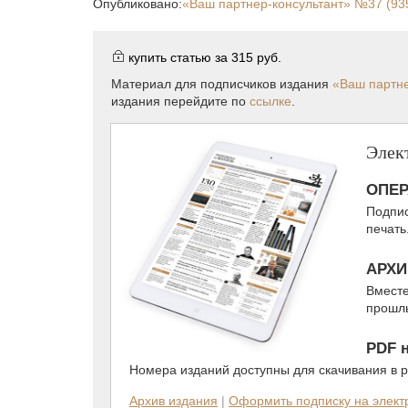
Опубликовано:
«Ваш партнер-консультант»
№37 (93
купить статью за
315 руб.
Материал для подписчиков издания
«Ваш партне
издания перейдите по
ссылке
.
Элек
ОПЕР
Подпис
печать
АРХИ
Вместе
прошлы
PDF 
Номера изданий доступны для скачивания в 
Архив издания
|
Оформить подписку на элек