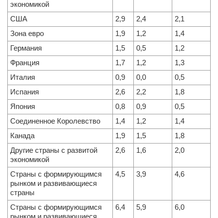
экономикой
США
2,9
2,4
2,1
Зона евро
1,9
1,2
1,4
Германия
1,5
0,5
1,2
Франция
1,7
1,2
1,3
Италия
0,9
0,0
0,5
Испания
2,6
2,2
1,8
Япония
0,8
0,9
0,5
Соединенное Королевство
1,4
1,2
1,4
Канада
1,9
1,5
1,8
Другие страны с развитой
2,6
1,6
2,0
экономикой
Страны с формирующимся
4,5
3,9
4,6
рынком и развивающиеся
страны
Страны с формирующимся
6,4
5,9
6,0
рынком и развивающиеся