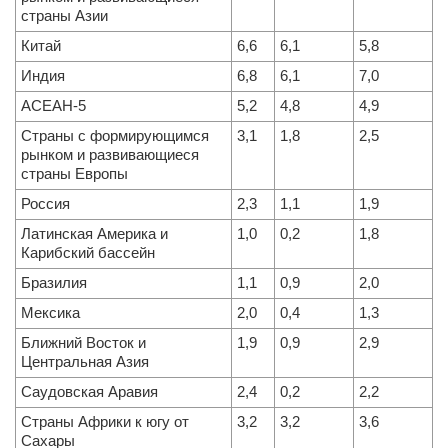
страны Азии
Китай
6,6
6,1
5,8
Индия
6,8
6,1
7,0
АСЕАН-5
5,2
4,8
4,9
Страны с формирующимся
3,1
1,8
2,5
рынком и развивающиеся
страны Европы
Россия
2,3
1,1
1,9
Латинская Америка и
1,0
0,2
1,8
Карибский бассейн
Бразилия
1,1
0,9
2,0
Мексика
2,0
0,4
1,3
Ближний Восток и
1,9
0,9
2,9
Центральная Азия
Саудовская Аравия
2,4
0,2
2,2
Страны Африки к югу от
3,2
3,2
3,6
Сахары