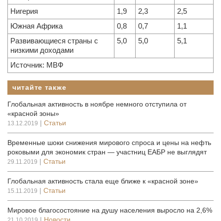
Нигерия
1,9
2,3
2,5
Южная Африка
0,8
0,7
1,1
Развивающиеся страны с
5,0
5,0
5,1
низкими доходами
Источник: МВФ
читайте также
Глобальная активность в ноябре немного отступила от
«красной зоны»
|
Статьи
13.12.2019
Временные шоки снижения мирового спроса и цены на нефть
роковыми для экономик стран — участниц ЕАБР не выглядят
|
Статьи
29.11.2019
Глобальная активность стала еще ближе к «красной зоне»
|
Статьи
15.11.2019
Мировое благосостояние на душу населения выросло на 2,6%
|
Новости
21.10.2019