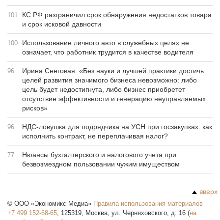
КС РФ разграничил срок обнаружения недостатков товара
101
и срок исковой давности
Использование личного авто в служебных целях не
100
означает, что работник трудится в качестве водителя
Ирина Снеговая: «Без науки и лучшей практики достичь
96
целей развития значимого бизнеса невозможно: либо
цель будет недостигнута, либо бизнес приобретет
отсутствие эффективности и генерацию неуправляемых
рисков»
НДС-ловушка для подрядчика на УСН при госзакупках: как
96
исполнить контракт, не переплачивая налог?
Нюансы бухгалтерского и налогового учета при
77
безвозмездном пользовании чужим имуществом
вверх
©
ООО «Экономикс Медиа»
Правила использования материалов
+7 499 152-68-65
,
125319
,
Москва
,
ул. Черняховского, д. 16
(
на