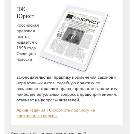
ЭЖ-
Юрист
Российская
правовая
газета,
издается с
1998 года.
Освещает
новости
законодательства, практику применения законов и
нормативных актов, судебную практику по
различным отраслям права, предлагает аналитику
наиболее актуальных вопросов правоприменения,
отвечает на вопросы читателей.
Архив издания
|
Оформить подписку на
электронную версию
Уже являетесь подписчиком издания?