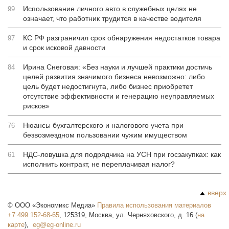
Использование личного авто в служебных целях не
99
означает, что работник трудится в качестве водителя
КС РФ разграничил срок обнаружения недостатков товара
97
и срок исковой давности
Ирина Снеговая: «Без науки и лучшей практики достичь
84
целей развития значимого бизнеса невозможно: либо
цель будет недостигнута, либо бизнес приобретет
отсутствие эффективности и генерацию неуправляемых
рисков»
Нюансы бухгалтерского и налогового учета при
76
безвозмездном пользовании чужим имуществом
НДС-ловушка для подрядчика на УСН при госзакупках: как
61
исполнить контракт, не переплачивая налог?
вверх
©
ООО «Экономикс Медиа»
Правила использования материалов
+7 499 152-68-65
,
125319
,
Москва
,
ул. Черняховского, д. 16
(
на
карте
),