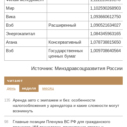
Мир
1,102590268903
Вика
1,093660612750
Вэб
Расширенный
1,090521634027
Энергокапитал
1,084345963165
Агана
Консервативный
1,078738815650
Вэб
Государственных
1,009708640564
ценных бумаг
Источник: Минздравсоцразвития России
читают
день
неделя
месяц
Аренда авто с экипажем и без: особенности
135
налогообложения у арендатора и какие сложности могут
возникнуть
Главные позиции Пленума ВС РФ для гражданского
98