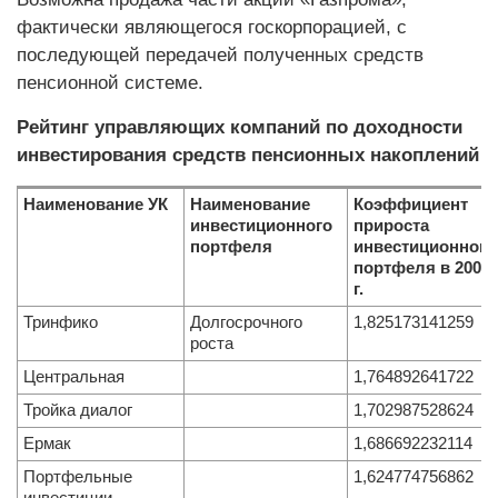
фактически являющегося госкорпорацией, с
последующей передачей полученных средств
пенсионной системе.
Рейтинг управляющих компаний по доходности
инвестирования средств пенсионных накоплений
Наименование УК
Наименование
Коэффициент
инвестиционного
прироста
портфеля
инвестиционного
портфеля в 2009
г.
Тринфико
Долгосрочного
1,825173141259
роста
Центральная
1,764892641722
Тройка диалог
1,702987528624
Ермак
1,686692232114
Портфельные
1,624774756862