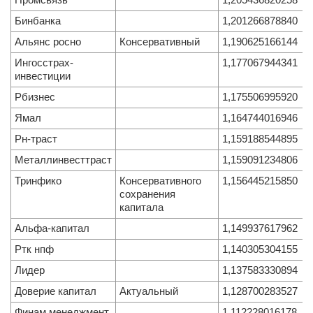
Промсвязь
1,205436820258
Бинбанка
1,201266878840
Альянс росно
Консервативный
1,190625166144
Ингосстрах-
1,177067944341
инвестиции
Рбизнес
1,175506995920
Ямал
1,164744016946
Рн-траст
1,159188544895
Металлинвесттраст
1,159091234806
Тринфико
Консервативного
1,156445215850
сохранения
капитала
Альфа-капитал
1,149937617962
Ртк нпф
1,140305304155
Лидер
1,137583330894
Доверие капитал
Актуальный
1,128700283527
Финам менеджмент
1,112228016178