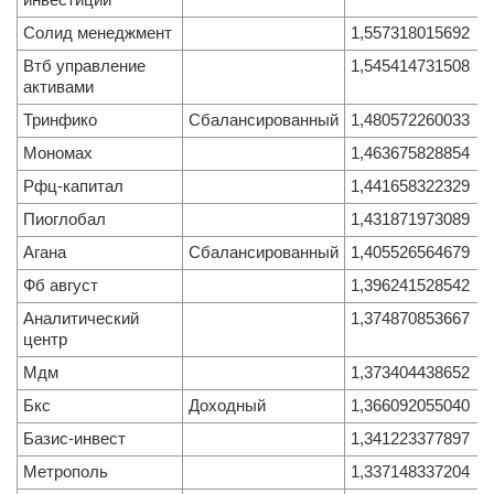
инвестиции
Солид менеджмент
1,557318015692
Втб управление
1,545414731508
активами
Тринфико
Сбалансированный
1,480572260033
Мономах
1,463675828854
Рфц-капитал
1,441658322329
Пиоглобал
1,431871973089
Агана
Сбалансированный
1,405526564679
Фб август
1,396241528542
Аналитический
1,374870853667
центр
Мдм
1,373404438652
Бкс
Доходный
1,366092055040
Базис-инвест
1,341223377897
Метрополь
1,337148337204