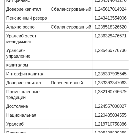
Кит финанс
1,254574043270
Доверие капитал
Сбалансированный
1,245617014924
Пенсионный резерв
1,243413554006
Альянс росно
Сбалансированный
1,238518326620
Уралсиб эссет
1,236329476671
менеджмент
Уралсиб-
1,235469776736
управление
капиталом
Интерфин капитал
1,235337905545
Доверие капитал
Перспективный
1,233393347063
Промышленные
1,232190746679
традиции
Достояние
1,224557090027
Национальная
1,220485034555
Уралсиб
1,219710758886