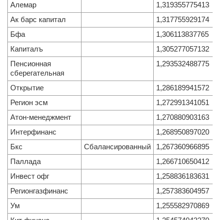
Алемар
1,319355775413
Ак барс капитал
1,317755929174
Бфа
1,306113837765
Капиталъ
1,305277057132
Пенсионная
1,293532488775
сберегательная
Открытие
1,286189941572
Регион эсм
1,272991341051
Атон-менеджмент
1,270880903163
Интерфинанс
1,268950897020
Бкс
Сбалансированный
1,267360966895
Паллада
1,266710650412
Инвест офг
1,258836183631
Регионгазфинанс
1,257383604957
Ум
1,255582970869