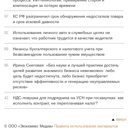
процесса: ИИ-технологии, примирение сторон и
компенсация за потерю времени
КС РФ разграничил срок обнаружения недостатков товара
97
и срок исковой давности
Использование личного авто в служебных целях не
92
означает, что работник трудится в качестве водителя
Нюансы бухгалтерского и налогового учета при
89
безвозмездном пользовании чужим имуществом
Ирина Снеговая: «Без науки и лучшей практики достичь
86
целей развития значимого бизнеса невозможно: либо
цель будет недостигнута, либо бизнес приобретет
отсутствие эффективности и генерацию неуправляемых
рисков»
НДС-ловушка для подрядчика на УСН при госзакупках: как
42
исполнить контракт, не переплачивая налог?
вверх
©
ООО «Экономикс Медиа»
Правила использования материалов