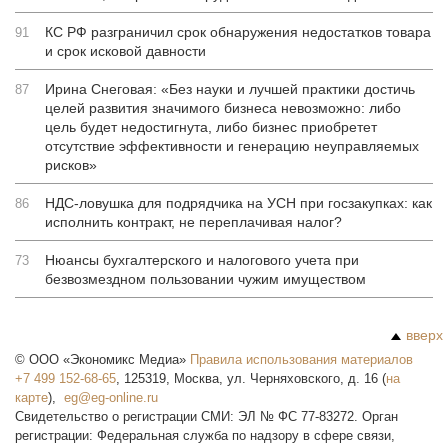
КС РФ разграничил срок обнаружения недостатков товара
91
и срок исковой давности
Ирина Снеговая: «Без науки и лучшей практики достичь
87
целей развития значимого бизнеса невозможно: либо
цель будет недостигнута, либо бизнес приобретет
отсутствие эффективности и генерацию неуправляемых
рисков»
НДС-ловушка для подрядчика на УСН при госзакупках: как
86
исполнить контракт, не переплачивая налог?
Нюансы бухгалтерского и налогового учета при
73
безвозмездном пользовании чужим имуществом
вверх
©
ООО «Экономикс Медиа»
Правила использования материалов
+7 499 152-68-65
,
125319
,
Москва
,
ул. Черняховского, д. 16
(
на
карте
),
Свидетельство о регистрации СМИ: ЭЛ № ФС 77-83272. Орган
регистрации: Федеральная служба по надзору в сфере связи,