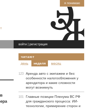
я понимаю
т
войти
|
регистрация
читают
день
неделя
месяц
Аренда авто с экипажем и без:
123
особенности налогообложения у
арендатора и какие сложности
могут возникнуть
 в
Главные позиции Пленума ВС РФ
101
ера
для гражданского процесса: ИИ-
технологии, примирение сторон и