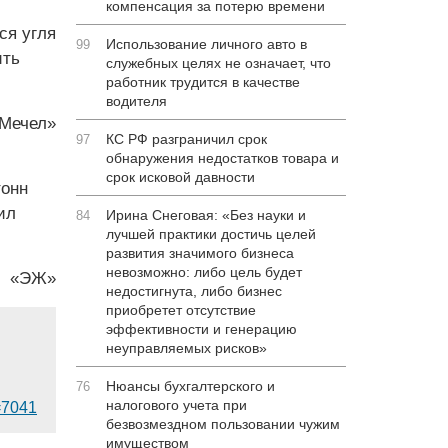
компенсация за потерю времени
ся угля
Использование личного авто в
99
ить
служебных целях не означает, что
работник трудится в качестве
водителя
«Мечел»
КС РФ разграничил срок
97
обнаружения недостатков товара и
срок исковой давности
тонн
ил
Ирина Снеговая: «Без науки и
84
лучшей практики достичь целей
развития значимого бизнеса
невозможно: либо цель будет
«ЭЖ»
недостигнута, либо бизнес
приобретет отсутствие
эффективности и генерацию
неуправляемых рисков»
Нюансы бухгалтерского и
76
налогового учета при
d=7041
безвозмездном пользовании чужим
имуществом