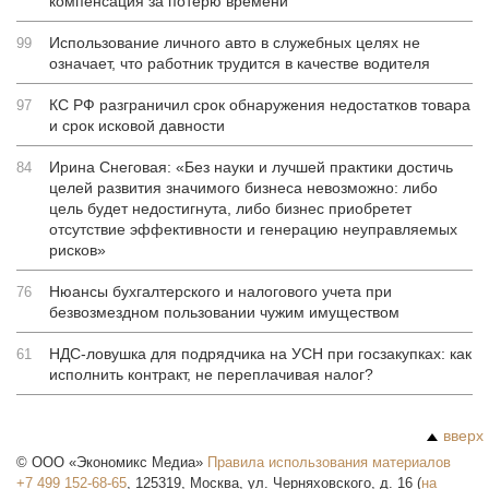
компенсация за потерю времени
Использование личного авто в служебных целях не
99
означает, что работник трудится в качестве водителя
КС РФ разграничил срок обнаружения недостатков товара
97
и срок исковой давности
Ирина Снеговая: «Без науки и лучшей практики достичь
84
целей развития значимого бизнеса невозможно: либо
цель будет недостигнута, либо бизнес приобретет
отсутствие эффективности и генерацию неуправляемых
рисков»
Нюансы бухгалтерского и налогового учета при
76
безвозмездном пользовании чужим имуществом
НДС-ловушка для подрядчика на УСН при госзакупках: как
61
исполнить контракт, не переплачивая налог?
вверх
©
ООО «Экономикс Медиа»
Правила использования материалов
+7 499 152-68-65
,
125319
,
Москва
,
ул. Черняховского, д. 16
(
на