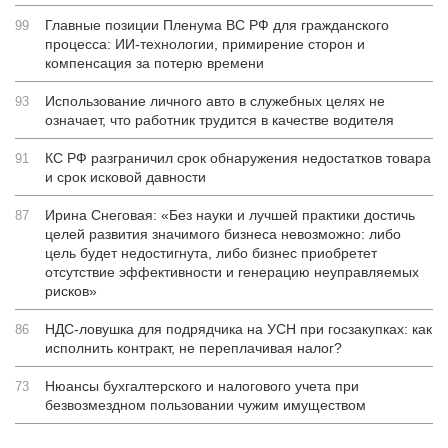
Главные позиции Пленума ВС РФ для гражданского
99
процесса: ИИ-технологии, примирение сторон и
компенсация за потерю времени
Использование личного авто в служебных целях не
93
означает, что работник трудится в качестве водителя
КС РФ разграничил срок обнаружения недостатков товара
91
и срок исковой давности
Ирина Снеговая: «Без науки и лучшей практики достичь
87
целей развития значимого бизнеса невозможно: либо
цель будет недостигнута, либо бизнес приобретет
отсутствие эффективности и генерацию неуправляемых
рисков»
НДС-ловушка для подрядчика на УСН при госзакупках: как
86
исполнить контракт, не переплачивая налог?
Нюансы бухгалтерского и налогового учета при
73
безвозмездном пользовании чужим имуществом