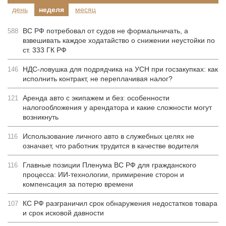
день
неделя
месяц
ВС РФ потребовал от судов не формальничать, а
588
взвешивать каждое ходатайство о снижении неустойки по
ст. 333 ГК РФ
НДС-ловушка для подрядчика на УСН при госзакупках: как
146
исполнить контракт, не переплачивая налог?
Аренда авто с экипажем и без: особенности
121
налогообложения у арендатора и какие сложности могут
возникнуть
Использование личного авто в служебных целях не
116
означает, что работник трудится в качестве водителя
Главные позиции Пленума ВС РФ для гражданского
116
процесса: ИИ-технологии, примирение сторон и
компенсация за потерю времени
КС РФ разграничил срок обнаружения недостатков товара
107
и срок исковой давности