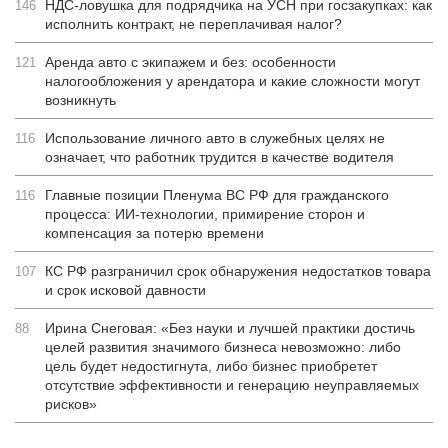
НДС-ловушка для подрядчика на УСН при госзакупках: как
146
исполнить контракт, не переплачивая налог?
Аренда авто с экипажем и без: особенности
121
налогообложения у арендатора и какие сложности могут
возникнуть
Использование личного авто в служебных целях не
116
означает, что работник трудится в качестве водителя
Главные позиции Пленума ВС РФ для гражданского
116
процесса: ИИ-технологии, примирение сторон и
компенсация за потерю времени
КС РФ разграничил срок обнаружения недостатков товара
107
и срок исковой давности
Ирина Снеговая: «Без науки и лучшей практики достичь
88
целей развития значимого бизнеса невозможно: либо
цель будет недостигнута, либо бизнес приобретет
отсутствие эффективности и генерацию неуправляемых
рисков»