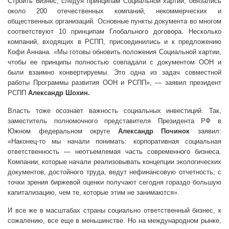
Строить бизнес, следуя принципам Социальной хартии, обязались
около 200 отечественных компаний, некоммерческих и
общественных организаций. Основные пункты документа во многом
соответствуют 10 принципам Глобального договора. Несколько
компаний, входящих в РСПП, присоединились и к предложению
Кофи Аннана. «Мы готовы обновить положения Социальной хартии,
чтобы ее принципы полностью совпадали с документом ООН и
были взаимно конвертируемы. Это одна из задач совместной
работы Программы развития ООН и РСПП», — заявил президент
РСПП
Александр Шохин.
Власть тоже осознает важность социальных инвестиций. Так,
заместитель полномочного представителя Президента РФ в
Южном федеральном округе
Александр Починок
заявил:
«Наконец-то мы начали понимать: корпоративная социальная
ответственность — неотъемлемая часть современного бизнеса.
Компании, которые начали реализовывать концепции экологических
документов, достойного труда, ведут нефинансовую отчетность, с
точки зрения биржевой оценки получают сегодня гораздо большую
капитализацию, чем те, которые этим не занимаются».
И все же в масштабах страны социально ответственный бизнес, к
сожалению, все еще в меньшинстве. Но на международном рынке,