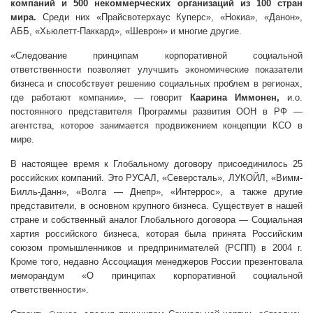
компаний и 500 некоммерческих организаций из 100 стран
мира.
Среди них «Прайсвотерхаус Куперс», «Нокиа», «Данон»,
АББ, «Хьюлетт-Паккард», «Шеврон» и многие другие.
«Следование принципам корпоративной социальной
ответственности позволяет улучшить экономические показатели
бизнеса и способствует решению социальных проблем в регионах,
где работают компании», — говорит
Каарина Иммонен,
и.о.
постоянного представителя Программы развития ООН в РФ —
агентства, которое занимается продвижением концепции КСО в
мире.
В настоящее время к Глобальному договору присоединилось 25
российских компаний. Это РУСАЛ, «Северсталь», ЛУКОЙЛ, «Вимм-
Билль-Данн», «Волга — Днепр», «Интеррос», а также другие
представители, в основном крупного бизнеса. Существует в нашей
стране и собственный аналог Глобального договора — Социальная
хартия российского бизнеса, которая была принята Российским
союзом промышленников и предпринимателей (РСПП) в
2004 г.
Кроме того, недавно Ассоциация менеджеров России презентовала
меморандум «О принципах корпоративной социальной
ответственности».