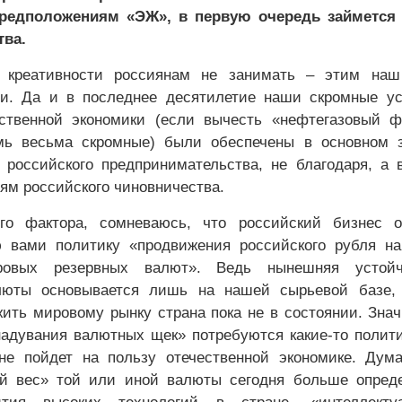
редположениям «ЭЖ», в первую очередь займется
тва.
, креативности россиянам не занимать – этим наш
ми. Да и в последнее десятилетие наши скромные у
ственной экономики (если вычесть «нефтегазовый ф
мь весьма скромные) были обеспечены в основном з
 российского предпринимательства, не благодаря, а 
ям российского чиновничества.
го фактора, сомневаюсь, что российский бизнес о
ю вами политику «продвижения российского рубля н
овых резервных валют». Ведь нынешняя устойч
люты основывается лишь на нашей сырьевой базе, 
жить мировому рынку страна пока не в состоянии. Знач
адувания валютных щек» потребуются какие-то полит
не пойдет на пользу отечественной экономике. Дум
й вес» той или иной валюты сегодня больше опреде