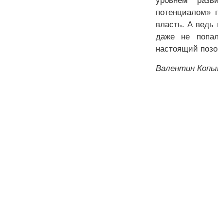
уровнем разв
потенциалом» г
власть. А ведь
даже не попал
настоящий поз
Валентин Копыт