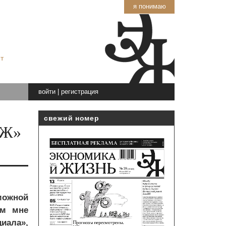
я понимаю
т
войти
|
регистрация
свежий номер
ЭЖ»
можной
ым мне
иала»,