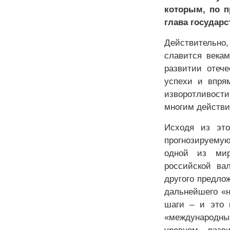
которым, по п
глава государс
Действительно
славится века
развитии отече
успехи и впря
изворотливости
многим действи
Исходя из это
прогнозируему
одной из мир
российской ва
другого предло
дальнейшего «н
шаги – и это 
«международны