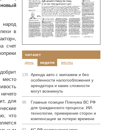
 новый
 народ
спехи в
актор»,
а счет
вопреки
читают
день
неделя
месяц
добрит
Аренда авто с экипажем и без:
135
а место
особенности налогообложения у
арендатора и какие сложности
ивость
могут возникнуть
ничего
ит, для
Главные позиции Пленума ВС РФ
98
для гражданского процесса: ИИ-
ические
технологии, примирение сторон и
аю, что
компенсация за потерю времени
ляется
КС РФ разграничил срок
97