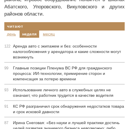
Абатского, Упоровского, Викуловского и других
районов области.
читают
день
неделя
месяц
Аренда авто с экипажем и без: особенности
122
налогообложения у арендатора и какие сложности могут
возникнуть
Главные позиции Пленума ВС РФ для гражданского
99
процесса: ИИ-технологии, примирение сторон и
компенсация за потерю времени
Использование личного авто в служебных целях не
93
означает, что работник трудится в качестве водителя
КС РФ разграничил срок обнаружения недостатков товара
91
и срок исковой давности
Ирина Снеговая: «Без науки и лучшей практики достичь
87
целей развития значимого бизнеса невозможно: либо