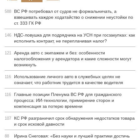
ВС РФ потребовал от судов не формальничать, а
588
взвешивать каждое ходатайство о снижении неустойки по
ст. 333 ГК РФ
НДС-ловушка для подрядчика на УСН при госзакупках: как
146
исполнить контракт, не переплачивая налог?
Аренда авто с экипажем и без: особенности
121
налогообложения у арендатора и какие сложности могут
возникнуть
Использование личного авто в служебных целях не
116
означает, что работник трудится в качестве водителя
Главные позиции Пленума ВС РФ для гражданского
116
процесса: ИИ-технологии, примирение сторон и
компенсация за потерю времени
КС РФ разграничил срок обнаружения недостатков товара
107
и срок исковой давности
Ирина Снеговая: «Без науки и лучшей практики достичь
88