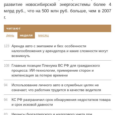
развитие новосибирской энергосистемы более 4
млрд руб., что на 500 млн руб. больше, чем в 2007
г.
читают
день
неделя
месяц
Аренда авто с экипажем и без: особенности
123
налогообложения у арендатора и какие сложности могут
возникнуть
Главные позиции Пленума ВС РФ для гражданского
108
процесса: ИИ-технологии, примирение сторон и
компенсация за потерю времени
Использование личного авто в служебных целях не
94
означает, что работник трудится в качестве водителя
КС РФ разграничил срок обнаружения недостатков товара
94
и срок исковой давности
Нюансы бухгалтерского и налогового учета при
83