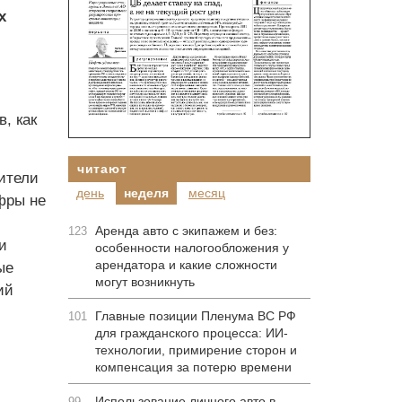
х
, как
читают
ители
день
неделя
месяц
фры не
Аренда авто с экипажем и без:
123
и
особенности налогообложения у
арендатора и какие сложности
ые
могут возникнуть
ий
Главные позиции Пленума ВС РФ
101
для гражданского процесса: ИИ-
технологии, примирение сторон и
компенсация за потерю времени
Использование личного авто в
99