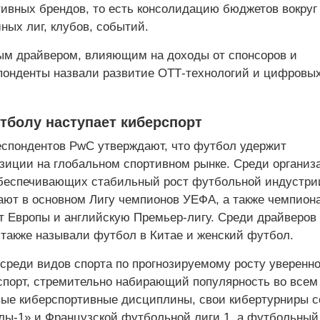
ивных брендов, то есть консолидацию бюджетов вокруг
ных лиг, клубов, событий.
м драйвером, влияющим на доходы от спонсоров и
понденты назвали развитие ОТТ-технологий и цифровы
тболу наступает киберспорт
спондентов PwC утверждают, что футбол удержит
иции на глобальном спортивном рынке. Среди организ
беспечивающих стабильный рост футбольной индустри
ают в основном Лигу чемпионов УЕФА, а также чемпион
т Европы и английскую Премьер-лигу. Среди драйверов
 также называли футбол в Китае и женский футбол.
 среди видов спорта по прогнозируемому росту уверенн
спорт, стремительно набирающий популярность во всем
ые киберспортивные дисциплины, свои кибертурниры 
лы-1» и Французской футбольной лиги 1, а футбольный