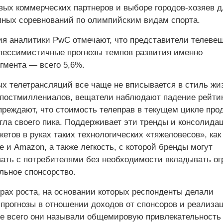
вых коммерческих партнеров и выборе городов-хозяев д
пных соревнований по олимпийским видам спорта.
ия аналитики PwC отмечают, что представители телеве
пессимистичные прогнозы темпов развития именно
гмента — всего 5,6%.
х телетрансляций все чаще не вписывается в стиль жи
постмиллениалов, вещатели наблюдают падение рейтин
преждают, что стоимость телеправ в текущем цикле про
гла своего пика. Поддерживает эти тренды и консолида
тов в руках таких технологических «тяжеловесов», как
e и Amazon, а также легкость, с которой бренды могут
ать с потребителями без необходимости вкладывать о
льное спонсорство.
ерах роста, на основании которых респонденты делали
прогнозы в отношении доходов от спонсоров и реализа
е всего они называли общемировую привлекательность