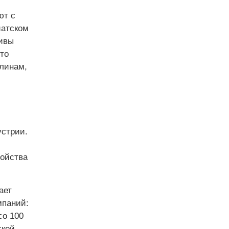
ют с
иатском
тивы
то
плинам,
устрии.
ройства
ает
мпаний:
со 100
ской