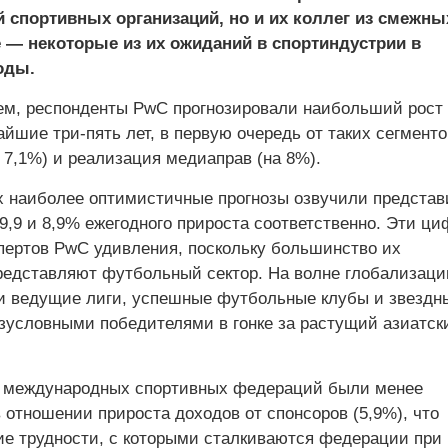
 спортивных организаций, но и их коллег из смежны
 — некоторые из их ожиданий в спортиндустрии в
оды.
ем, респонденты PwC прогнозировали наибольший рост
йшие три-пять лет, в первую очередь от таких сегментов
 7,1%) и реализация медиаправ (на 8%).
х наиболее оптимистичные прогнозы озвучили представ
9,9 и 8,9% ежегодного прироста соответственно. Эти ци
пертов PwC удивления, поскольку большинство их
редставляют футбольный сектор. На волне глобализаци
 ведущие лиги, успешные футбольные клубы и звездн
езусловными победителями в гонке за растущий азиатск
з международных спортивных федераций были менее
 отношении прироста доходов от спонсоров (5,9%), что
ие трудности, с которыми сталкиваются федерации при