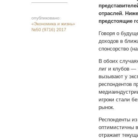
представителей
отраслей. Ниже
опубликовано:
предстоящие г
«Экономика и жизнь»
№50 (9716) 2017
Говоря о будущ
доходов в ближа
спонсорство (на
В обоих случая
лиг и клубов — 
вызывают у экс
респондентов п
медиаиндустрии
игроки стали б
рынок.
Респонденты и
оптимистичны в
отражает текущ