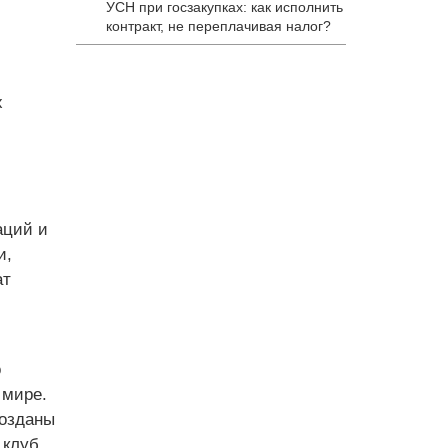
УСН при госзакупках: как исполнить
контракт, не переплачивая налог?
х
аций и
и,
ат
о
 мире.
созданы
 клуб