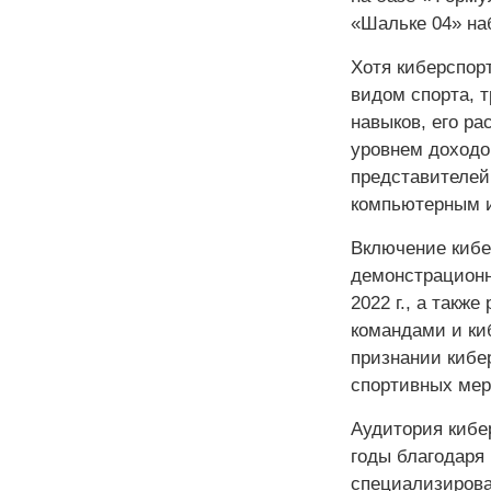
«Шальке 04» на
Хотя киберспор
видом спорта, 
навыков, его р
уровнем доходов
представителей
компьютерным и
Включение кибе
демонстрационн
2022 г., а так
командами и ки
признании кибер
спортивных мер
Аудитория кибе
годы благодаря
специализирова