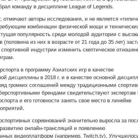
брал команду в дисциплине League of Legends.
т, отмечают авторы исследования, и не является «типи
требующим комбинации физической мощи и технически
астущая популярность среди молодой аудитории с высок
 (половина из них в возрасте от 21 года до 35 лет) зас
 спортивной индустрии изменить скептическое отношен
грам.
рспорта в программу Азиатских игр в качестве
ой дисциплины в 2018 г. и в качестве основной дисцип
же ряд громких соглашений между традиционными спорти
берспортивными брендами свидетельствуют экспертам
спорта и его готовности занять свое место в линейке
оприятий.
рспортивных соревнований значительно выросла за пос
 развитию онлайн-трансляций и появлению
нных видеоплатформ (например, Twitch.tv). Улучшилос