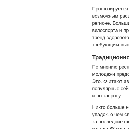
Прогнозируется
возможным расш
регионе. Больш
велоспорта и п
тренд здоровог
требующим вынос
Традиционно
По мнению респ
молодежи предс
Это, считают а
популярные сей
и по запросу.
Никто больше н
упадок, о чем 
за последние ш
млн до 88 млн 