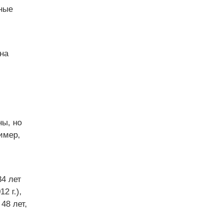
ные
на
ы, но
имер,
34 лет
2 г.),
48 лет,