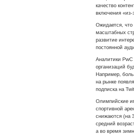
качество конте
включения «из-з
Ожидается, что
масштабных стр
развитие интер
постоянной ауди
Аналитики PwC 
организаций бу
Например, боль
на рынке появл
подписка на Twit
Олимпийские иг
спортивной арен
снижаются (на 3
средний возраст
а во время зим