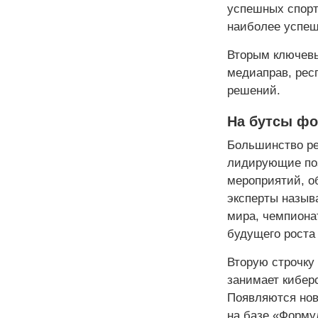
успешных спорт
наиболее успеш
Вторым ключевы
медиаправ, рес
решений.
На бутсы фо
Большинство ре
лидирующие поз
мероприятий, о
эксперты назыв
мира, чемпиона
будущего роста
Вторую строчку
занимает кибер
Появляются нов
на базе «Форму