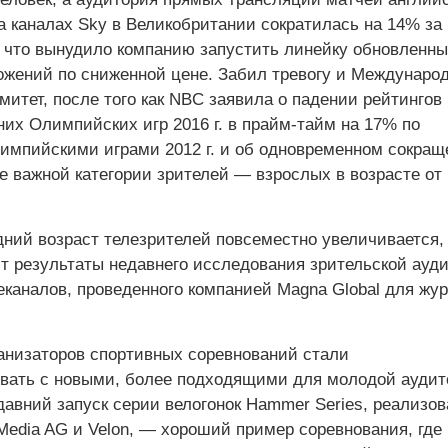
а каналах Sky в Великобритании сократилась на 14% за
 что вынудило компанию запустить линейку обновленны
ожений по сниженной цене. Забил тревогу и Междунаро
итет, после того как NBC заявила о падении рейтингов
их Олимпийских игр 2016 г. в прайм-тайм на 17% по
импийскими играми 2012 г. и об одновременном сокращ
е важной категории зрителей — взрослых в возрасте от 
дний возраст телезрителей повсеместно увеличивается,
т результаты недавнего исследования зрительской ауд
еканалов, проведенного компанией Magna Global для жу
анизаторов спортивных соревнований стали
вать с новыми, более подходящими для молодой аудит
авний запуск серии велогонок Hammer Series, реализо
& Media AG и Velon, — хороший пример соревнования, где