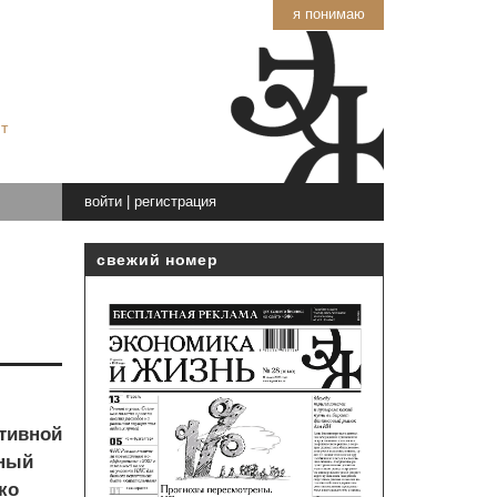
я понимаю
т
войти
|
регистрация
свежий номер
тивной
зный
ко