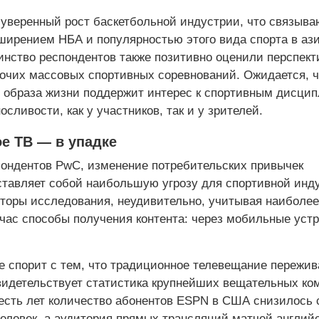
 уверенный рост баскетбольной индустрии, что связыва
ирением НБА и популярностью этого вида спорта в аз
инство респондентов также позитивно оценили перспек
рочих массовых спортивных соревнований. Ожидается, ч
о образа жизни поддержит интерес к спортивным дисци
ливости, как у участников, так и у зрителей.
е ТВ — в упадке
ондентов PwC, изменение потребительских привычек
тавляет собой наибольшую угрозу для спортивной инд
вторы исследования, неудивительно, учитывая наиболее
час способы получения контента: через мобильные уст
е спорит с тем, что традиционное телевещание пережив
свидетельствует статистика крупнейших вещательных ко
есть лет количество абонентов ESPN в США снизилось 
человек, а аудитория прямых трансляций матчей англий