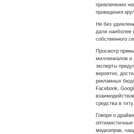
привлечении но
проведения кру
Не без удивлен
дали наиболее 
собственного се
Просмотр прямы
миллениалов и 
эксперты преду
вероятно, дости
рекламных бюдже
Facebook, Googl
взаимодействов
средства в титу
Говоря о драйв
оптимистичные 
медиаправ, чащ