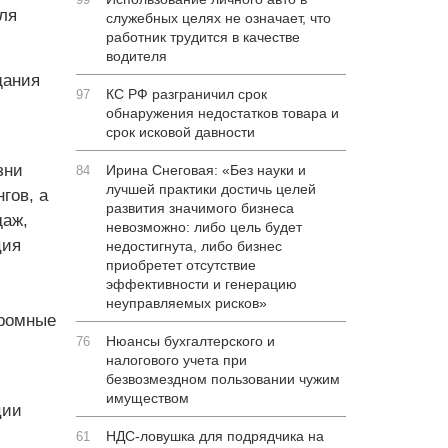
ля
служебных целях не означает, что
работник трудится в качестве
водителя
щания
КС РФ разграничил срок
97
обнаружения недостатков товара и
срок исковой давности
зни
Ирина Снеговая: «Без науки и
84
лучшей практики достичь целей
гов, а
развития значимого бизнеса
даж,
невозможно: либо цель будет
ция
недостигнута, либо бизнес
приобретет отсутствие
эффективности и генерацию
неуправляемых рисков»
громные
Нюансы бухгалтерского и
76
налогового учета при
безвозмездном пользовании чужим
имуществом
ции
НДС-ловушка для подрядчика на
61