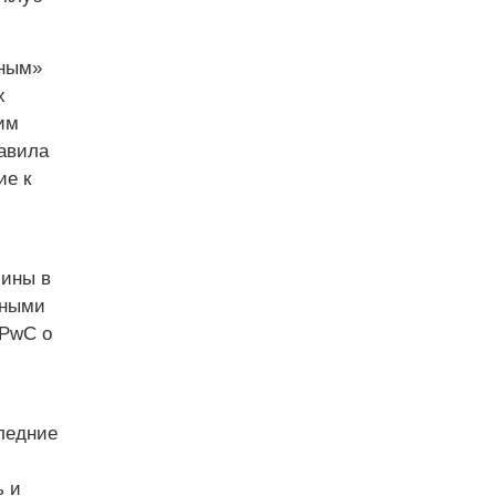
чным»
х
им
тавила
ие к
лины в
вными
 PwC о
ледние
ь и