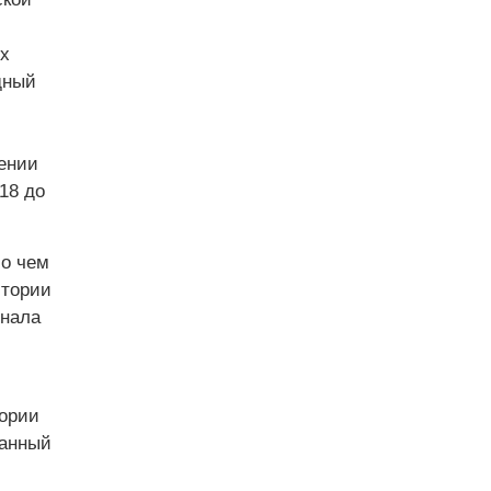
х
дный
ении
18 до
 о чем
итории
рнала
ории
ванный