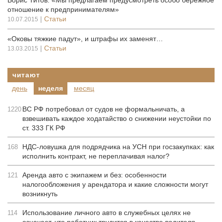
Борис Титов: «Мы предлагаем предусмотреть особо бережное
отношение к предпринимателям»
|
Статьи
10.07.2015
«Оковы тяжкие падут», и штрафы их заменят…
|
Статьи
13.03.2015
читают
день
неделя
месяц
ВС РФ потребовал от судов не формальничать, а
1220
взвешивать каждое ходатайство о снижении неустойки по
ст. 333 ГК РФ
НДС-ловушка для подрядчика на УСН при госзакупках: как
168
исполнить контракт, не переплачивая налог?
Аренда авто с экипажем и без: особенности
121
налогообложения у арендатора и какие сложности могут
возникнуть
Использование личного авто в служебных целях не
114