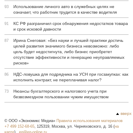
Использование личного авто в служебных целях не
93
означает, что работник трудится в качестве водителя
КС РФ разграничил срок обнаружения недостатков товара
91
и срок исковой давности
Ирина Снеговая: «Без науки и лучшей практики достичь
87
целей развития значимого бизнеса невозможно: либо
цель будет недостигнута, либо бизнес приобретет
отсутствие эффективности и генерацию неуправляемых
рисков»
НДС-ловушка для подрядчика на УСН при госзакупках: как
86
исполнить контракт, не переплачивая налог?
Нюансы бухгалтерского и налогового учета при
73
безвозмездном пользовании чужим имуществом
вверх
©
ООО «Экономикс Медиа»
Правила использования материалов
+7 499 152-68-65
,
125319
,
Москва
,
ул. Черняховского, д. 16
(
на
карте
),