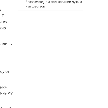
безвозмездном пользовании чужим
имуществом
»
 Е.
и их
жно
вались
есуют
ык».
енным?