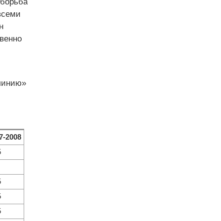
 борьба
всеми
н
венно
 линию»
7-2008
5
5
5
5