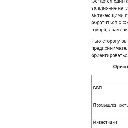
Остается один а
за влияние на г
вытекающими по
обратиться с е
говоря, сражени
Чью сторону выб
предпринимател
ориентироватьс
Ориен
ВВП
Промышленност
Инвестиции