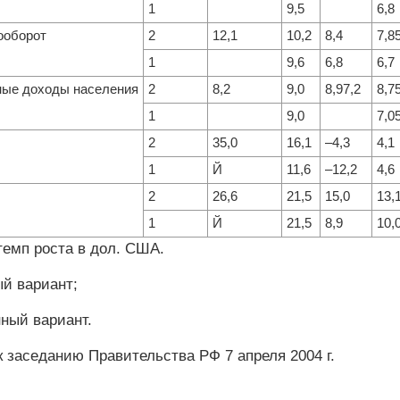
1
9,5
6,8
ооборот
2
12,1
10,2
8,4
7,8
1
9,6
6,8
6,7
ые доходы населения
2
8,2
9,0
8,97,2
8,7
1
9,0
7,0
2
35,0
16,1
–4,3
4,1
1
Й
11,6
–12,2
4,6
2
26,6
21,5
15,0
13,
1
Й
21,5
8,9
10,
емп роста в дол. США.
й вариант;
ный вариант.
 заседанию Правительства РФ 7 апреля 2004 г.