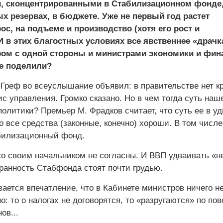
, сконцентрированными в Стабилизационном фонде,
 резервах, в бюджете. Уже не первый год растет
ос, на подъеме и производство (хотя его рост и
И в этих благостных условиях все явственнее «драчк
ом с одной стороны и министрами экономики и фин
не поделили?
 Греф во всеуслышание объявил: в правительстве нет к
ис управления. Громко сказано. Но в чем тогда суть наш
олитики? Премьер М. Фрадков считает, что суть ее в у
о все средства (законные, конечно) хороши. В том числ
билизационный фонд.
со своим начальником не согласны. И ВВП удваивать «н
хранность Стабфонда стоят почти грудью.
ается впечатление, что в Кабинете министров ничего не
о: то о налогах не договорятся, то «разругаются» по пов
ов...