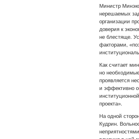
Министр Минэко
нерешаемых зад
организации пр
доверия к эконо
не блестяще. У
факторами, «по
институциональ
Как считает мин
но необходимые
проявляется не
и эффективно о
институционной
проекта».
На одной сторо
Кудрин. Вольно
неприятностями