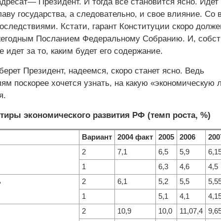
дресат— Президент. И тогда все становится ясно. Идет
лаву государства, а следовательно, и свое влияние. Со 
следствиями. Кстати, гарант Конституции скоро долже
жегодным Посланием Федеральному Собранию. И, собст
е идет за то, каким будет его содержание.
ерет Президент, надеемся, скоро станет ясно. Ведь
ям поскорее хочется узнать, на какую «экономическую
я.
тиры экономического развития РФ (темп роста, %)
Вариант
2004 факт
2005
2006
200
2
7,1
6,5
5,9
6,1
1
6,3
4,6
4,5
ь
2
6,1
5,2
5,5
5,5
1
5,1
4,1
4,1
2
10,9
10,0
11,07,4
9,6