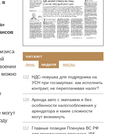
 в
а»
ансов
ризиса
читают
ей
день
неделя
месяц
двоении
е можно
НДС-ловушка для подрядчика на
122
УСН при госзакупках: как исполнить
контракт, не переплачивая налог?
е
Аренда авто с экипажем и без:
120
особенности налогообложения у
арендатора и какие сложности
 могут
могут возникнуть
оду
Главные позиции Пленума ВС РФ
112
для гражданского процесса: ИИ-