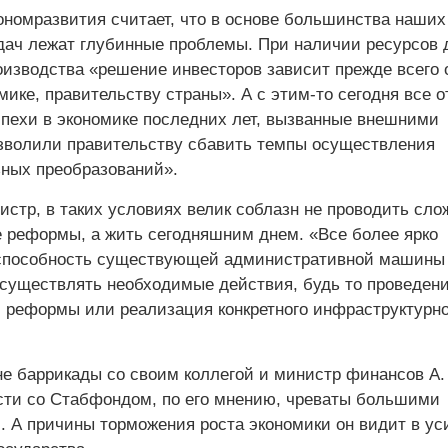
номразвития считает, что в основе большинства наших
ач лежат глубинные проблемы. При наличии ресурсов 
оизводства «решение инвесторов зависит прежде всего 
мике, правительству страны». А с этим-то сегодня все 
спехи в экономике последних лет, вызванные внешними
зволили правительству сбавить темпы осуществления
ных преобразований».
истр, в таких условиях велик соблазн не проводить сло
 реформы, а жить сегодняшним днем. «Все более ярко
способность существующей административной машины 
существлять необходимые действия, будь то проведен
 реформы или реализация конкретного инфраструктурно
не баррикады со своим коллегой и министр финансов А.
сти со Стабфондом, по его мнению, чреваты большими
. А причины торможения роста экономики он видит в у