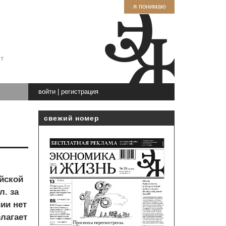
я понимаю
т
войти
|
регистрация
свежий номер
йской
. за
ии нет
олагает