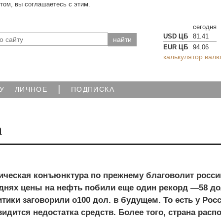
йтом, вы соглашаетесь с этим.
сегодня
USD ЦБ
81.41
EUR ЦБ
94.06
калькулятор валю
|
У
ЛИЧНОЕ
ПОДПИСКА
а
ческая конъюнктура по прежнему благоволит росси
днях цены на нефть побили еще один рекорд —58 дол
тики заговорили о100 дол. в будущем. То есть у Росс
видится недостатка средств. Более того, страна расп