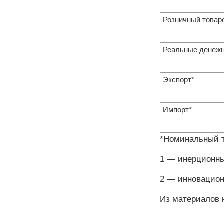
Розничный товар
Реальные денежн
Экспорт*
Импорт*
*Номинальный т
1 — инерционны
2 — инновацион
Из материалов к