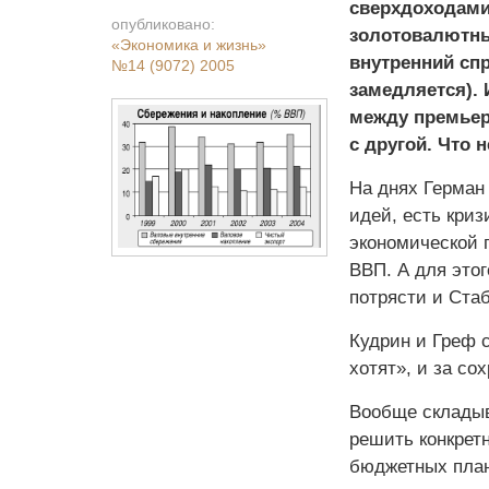
сверхдоходами
опубликовано:
золотовалютных
«Экономика и жизнь»
внутренний спр
№14 (9072) 2005
замедляется). 
между премьер
с другой. Что 
На днях Герман
идей, есть криз
экономической п
ВВП. А для этог
потрясти и Ста
Кудрин и Греф 
хотят», и за со
Вообще складыв
решить конкретн
бюджетных план