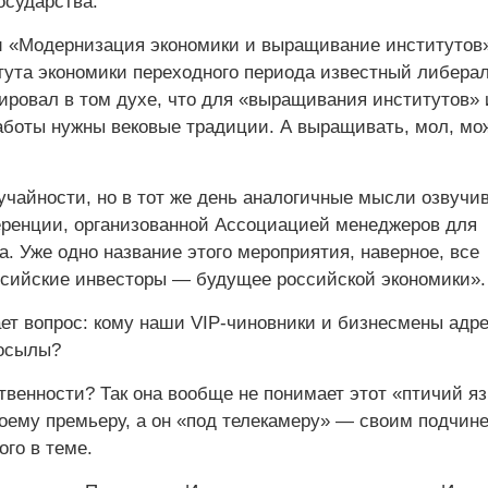
осударства.
 «Модернизация экономики и выращивание институтов
тута экономики переходного периода известный либерал
ировал в том духе, что для «выращивания институтов» 
боты нужны вековые традиции. А выращивать, мол, мо
учайности, но в тот же день аналогичные мысли озвучи
еренции, организованной Ассоциацией менеджеров для
а. Уже одно название этого мероприятия, наверное, все
ссийские инвесторы — будущее российской экономики».
ает вопрос: кому наши VIP-чиновники и бизнесмены адр
посылы?
венности? Так она вообще не понимает этот «птичий яз
ему премьеру, а он «под телекамеру» — своим подчин
ого в теме.