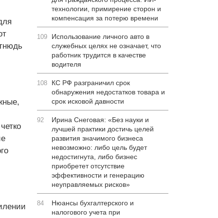
технологии, примирение сторон и
компенсация за потерю времени
для
от
Использование личного авто в
109
отнюдь
служебных целях не означает, что
работник трудится в качестве
водителя
КС РФ разграничил срок
108
обнаружения недостатков товара и
жные,
срок исковой давности
Ирина Снеговая: «Без науки и
92
четко
лучшей практики достичь целей
ие
развития значимого бизнеса
невозможно: либо цель будет
го
недостигнута, либо бизнес
приобретет отсутствие
эффективности и генерацию
неуправляемых рисков»
Нюансы бухгалтерского и
84
силении
налогового учета при