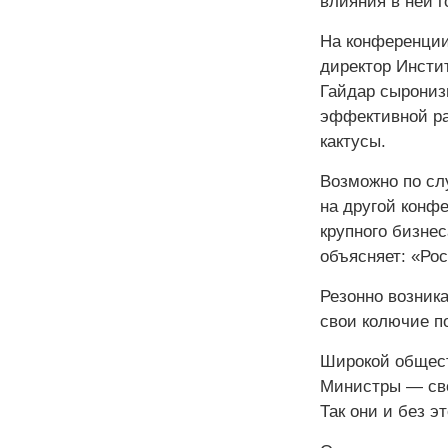
влияния в ней г
На конференции
директор Инсти
Гайдар сырониз
эффективной ра
кактусы.
Возможно по сл
на другой конф
крупного бизнес
объясняет: «Ро
Резонно возник
свои колючие 
Широкой общест
Министры — сво
Так они и без эт