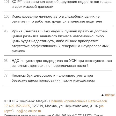
КС РФ разграничил срок обнаружения недостатков товара
101
и срок исковой давности
Использование личного авто в служебных целях не
100
означает, что работник трудится в качестве водителя
Ирина Снеговая: «Без науки и лучшей практики достичь
96
целей развития значимого бизнеса невозможно: либо
цель будет недостигнута, либо бизнес приобретет
отсутствие эффективности и генерацию неуправляемых
рисков»
НДС-ловушка для подрядчика на УСН при госзакупках: как
96
исполнить контракт, не переплачивая налог?
Нюансы бухгалтерского и налогового учета при
77
безвозмездном пользовании чужим имуществом
вверх
©
ООО «Экономикс Медиа»
Правила использования материалов
+7 499 152-68-65
,
125319
,
Москва
,
ул. Черняховского, д. 16
(
на
карте
),
Свидетельство о регистрации СМИ: ЭЛ № ФС 77-83272. Орган