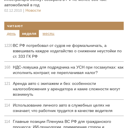
автомобилей в год
|
Новости
02.12.2010
читают
день
неделя
месяц
ВС РФ потребовал от судов не формальничать, а
1220
взвешивать каждое ходатайство о снижении неустойки по
ст. 333 ГК РФ
НДС-ловушка для подрядчика на УСН при госзакупках: как
168
исполнить контракт, не переплачивая налог?
Аренда авто с экипажем и без: особенности
121
налогообложения у арендатора и какие сложности могут
возникнуть
Использование личного авто в служебных целях не
114
означает, что работник трудится в качестве водителя
Главные позиции Пленума ВС РФ для гражданского
114
процесса: ИИ-технологии, примирение сторон и