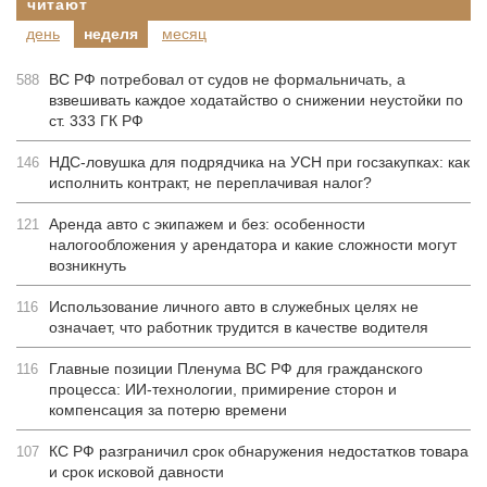
читают
день
неделя
месяц
ВС РФ потребовал от судов не формальничать, а
588
взвешивать каждое ходатайство о снижении неустойки по
ст. 333 ГК РФ
НДС-ловушка для подрядчика на УСН при госзакупках: как
146
исполнить контракт, не переплачивая налог?
Аренда авто с экипажем и без: особенности
121
налогообложения у арендатора и какие сложности могут
возникнуть
Использование личного авто в служебных целях не
116
означает, что работник трудится в качестве водителя
Главные позиции Пленума ВС РФ для гражданского
116
процесса: ИИ-технологии, примирение сторон и
компенсация за потерю времени
КС РФ разграничил срок обнаружения недостатков товара
107
и срок исковой давности