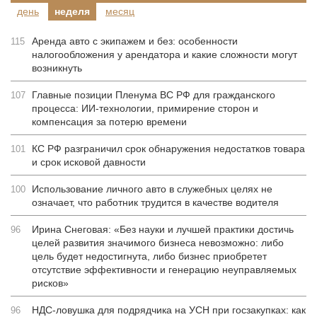
день
неделя
месяц
Аренда авто с экипажем и без: особенности
115
налогообложения у арендатора и какие сложности могут
возникнуть
Главные позиции Пленума ВС РФ для гражданского
107
процесса: ИИ-технологии, примирение сторон и
компенсация за потерю времени
КС РФ разграничил срок обнаружения недостатков товара
101
и срок исковой давности
Использование личного авто в служебных целях не
100
означает, что работник трудится в качестве водителя
Ирина Снеговая: «Без науки и лучшей практики достичь
96
целей развития значимого бизнеса невозможно: либо
цель будет недостигнута, либо бизнес приобретет
отсутствие эффективности и генерацию неуправляемых
рисков»
НДС-ловушка для подрядчика на УСН при госзакупках: как
96