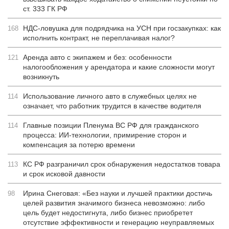
ст. 333 ГК РФ
НДС-ловушка для подрядчика на УСН при госзакупках: как
168
исполнить контракт, не переплачивая налог?
Аренда авто с экипажем и без: особенности
121
налогообложения у арендатора и какие сложности могут
возникнуть
Использование личного авто в служебных целях не
114
означает, что работник трудится в качестве водителя
Главные позиции Пленума ВС РФ для гражданского
114
процесса: ИИ-технологии, примирение сторон и
компенсация за потерю времени
КС РФ разграничил срок обнаружения недостатков товара
113
и срок исковой давности
Ирина Снеговая: «Без науки и лучшей практики достичь
98
целей развития значимого бизнеса невозможно: либо
цель будет недостигнута, либо бизнес приобретет
отсутствие эффективности и генерацию неуправляемых