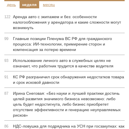
день
неделя
месяц
Аренда авто с экипажем и без: особенности
122
налогообложения у арендатора и какие сложности могут
возникнуть
Главные позиции Пленума ВС РФ для гражданского
99
процесса: ИИ-технологии, примирение сторон и
компенсация за потерю времени
Использование личного авто в служебных целях не
93
означает, что работник трудится в качестве водителя
КС РФ разграничил срок обнаружения недостатков товара
91
и срок исковой давности
Ирина Снеговая: «Без науки и лучшей практики достичь
87
целей развития значимого бизнеса невозможно: либо
цель будет недостигнута, либо бизнес приобретет
отсутствие эффективности и генерацию неуправляемых
рисков»
НДС-ловушка для подрядчика на УСН при госзакупках: как
86