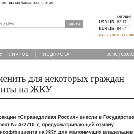
йтом, вы соглашаетесь с этим.
сегодня
USD ЦБ
82.17
EUR ЦБ
94.84
калькулятор валю
|
08:40
|
08.08.
У
ЛИЧНОЕ
ПОДПИСКА
менить для некоторых граждан
енты на ЖКУ
ракции «Справедливая Россия» внесли в Государств
оект № 472710-7, предусматривающий отмену
коэффициента на ЖКУ для малоимущих владельцев