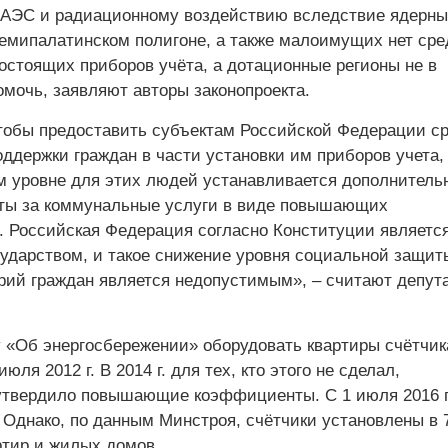
АЭС и радиационному воздействию вследствие ядерны
емипалатинском полигоне, а также малоимущих нет сре
остоящих приборов учёта, а дотационные регионы не в
омочь, заявляют авторы законопроекта.
чтобы предоставить субъектам Российской Федерации с
ддержки граждан в части установки им приборов учета,
м уровне для этих людей устанавливается дополнитель
ты за коммунальные услуги в виде повышающих
 Российская Федерация согласно Конституции являетс
ударством, и такое снижение уровня социальной защит
орий граждан является недопустимым», – считают депут
у «Об энергосбережении» оборудовать квартиры счётчи
юля 2012 г. В 2014 г. для тех, кто этого не сделал,
утвердило повышающие коэффициенты. С 1 июля 2016 г
. Однако, по данным Минстроя, счётчики установлены в
ртир и жилых домов.