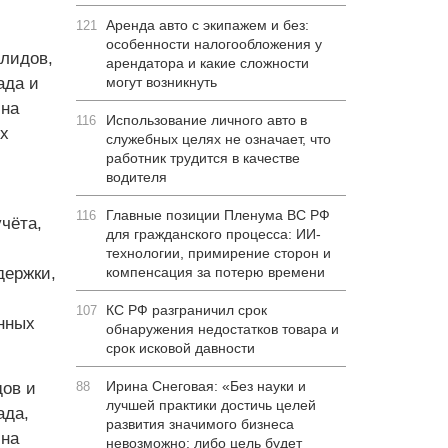
Аренда авто с экипажем и без:
121
особенности налогообложения у
лидов,
арендатора и какие сложности
ада и
могут возникнуть
 на
Использование личного авто в
116
х
служебных целях не означает, что
работник трудится в качестве
водителя
Главные позиции Пленума ВС РФ
116
чёта,
для гражданского процесса: ИИ-
технологии, примирение сторон и
держки,
компенсация за потерю времени
КС РФ разграничил срок
107
нных
обнаружения недостатков товара и
срок исковой давности
Ирина Снеговая: «Без науки и
дов и
88
лучшей практики достичь целей
ада,
развития значимого бизнеса
 на
невозможно: либо цель будет