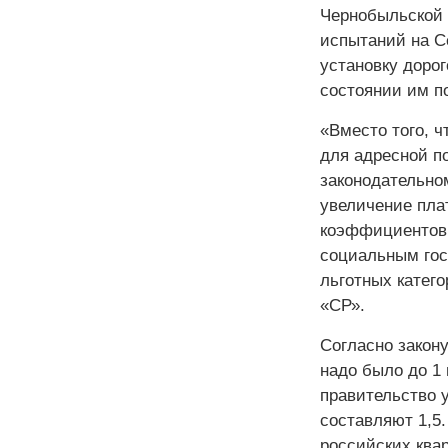
Чернобыльской 
испытаний на С
установку дорог
состоянии им п
«Вместо того, 
для адресной по
законодательно
увеличение пла
коэффициентов.
социальным гос
льготных катег
«СР».
Согласно закон
надо было до 1 и
правительство 
составляют 1,5
российских ква