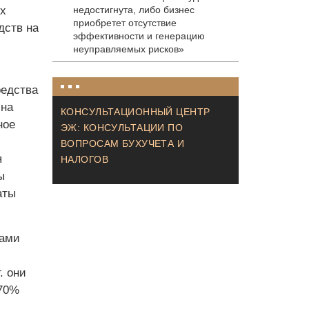
х
недостигнута, либо бизнес
приобретет отсутствие
дств на
эффективности и генерацию
неуправляемых рисков»
редства
 на
КОНСУЛЬТАЦИОННЫЙ ЦЕНТР
ное
ЭЖ: КОНСУЛЬТАЦИИ ПО
ВОПРОСАМ БУХУЧЕТА И
я
НАЛОГОВ
ы
аты
ками
. они
 70%