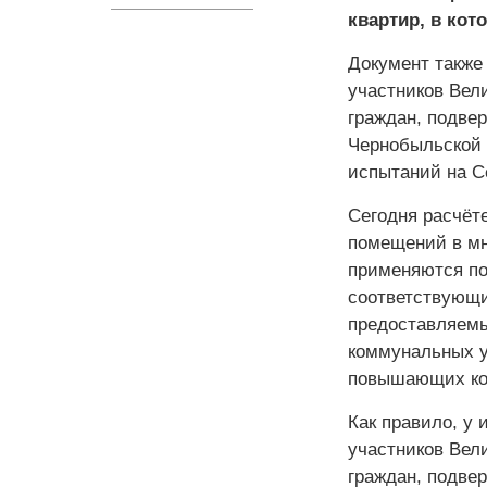
квартир, в кот
Документ также
участников Вел
граждан, подве
Чернобыльской 
испытаний на С
Сегодня расчёт
помещений в мн
применяются п
соответствующи
предоставляемы
коммунальных у
повышающих ко
Как правило, у
участников Вел
граждан, подве