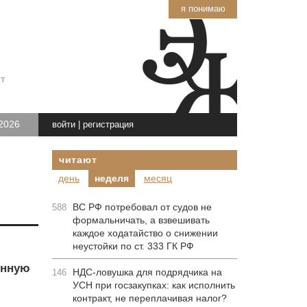
я понимаю
т
2026
войти
|
регистрация
читают
день
неделя
месяц
ВС РФ потребовал от судов не
588
формальничать, а взвешивать
каждое ходатайство о снижении
неустойки по ст. 333 ГК РФ
енную
НДС-ловушка для подрядчика на
146
УСН при госзакупках: как исполнить
контракт, не переплачивая налог?