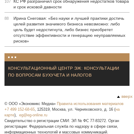
КС РФ разграничил срок обнаружения недостатков товара
107
и срок исковой давности
Ирина Снеговая: «Без науки и лучшей практики достичь
88
целей развития значимого бизнеса невозможно: либо
цель будет недостигнута, либо бизнес приобретет
отсутствие эффективности и генерацию неуправляемых
рисков»
КОНСУЛЬТАЦИОННЫЙ ЦЕНТР ЭЖ: КОНСУЛЬТАЦИИ
ПО ВОПРОСАМ БУХУЧЕТА И НАЛОГОВ
вверх
©
ООО «Экономикс Медиа»
Правила использования материалов
+7 499 152-68-65
,
125319
,
Москва
,
ул. Черняховского, д. 16
(
на
карте
),
Свидетельство о регистрации СМИ: ЭЛ № ФС 77-83272. Орган
регистрации: Федеральная служба по надзору в сфере связи,
информационных технологий и массовых коммуникаций.