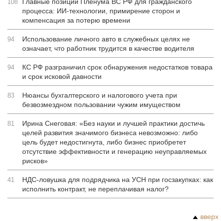
Главные позиции Пленума ВС РФ для гражданского
108
процесса: ИИ-технологии, примирение сторон и
компенсация за потерю времени
Использование личного авто в служебных целях не
94
означает, что работник трудится в качестве водителя
КС РФ разграничил срок обнаружения недостатков товара
94
и срок исковой давности
Нюансы бухгалтерского и налогового учета при
83
безвозмездном пользовании чужим имуществом
Ирина Снеговая: «Без науки и лучшей практики достичь
81
целей развития значимого бизнеса невозможно: либо
цель будет недостигнута, либо бизнес приобретет
отсутствие эффективности и генерацию неуправляемых
рисков»
НДС-ловушка для подрядчика на УСН при госзакупках: как
41
исполнить контракт, не переплачивая налог?
вверх