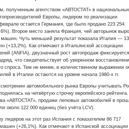
м, полученным агентством «АВТОСТАТ» в национальны
топроизводителей Европы, лидером по реализации
феврале остается Германия, где было продано 223 254
,6%). Второе место заняла Франция, чей авторынок выро
0 машин. Чуть меньший результат показала Италия — 13
н (+13,2%). Как отмечают в Итальянской ассоциации
елей (ANFIA), двузначный рост автопродаж фиксируется
одряд, что свидетельствует об уверенном восстановлен
го спроса. Тем не менее, в количественном выражении 
лей в Италии остаются на уровне начала 1980-х гг.
ссмотрении автомобильного рынка Европы учитывать Р
поднялась на четвёртую строчку европейского рейтинга.
тва «АВТОСТАТ», продажи легковых автомобилей в про
и около 122 000 единиц (без учёта LCV).
у лидеров на этот раз Испания с показателем 86 717
машин (+26,1%). Как отмечают в Испанской ассоциации