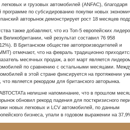
 легковых и грузовых автомобилей (ANFAC), благодаря
программе по субсидированию покупки новых экономи
панский авторынок демонстрирует рост 18 месяцев под
ства также добавляют, что из Топ-5 европейских лидер
к Великобритании, чей результат составил 76 958
12%). В Британском обществе автопроизводителей и
MMT) отмечают, что на февраль традиционно приходитс
азатель месячных продаж, а вот март является лидеро
омобилей по сравнению с остальными месяцами. Межд
томобилей в этой стране фиксируется на протяжении уж
, что является рекордом для британского авторынка.
АВТОСТАТа нелишне напоминание, что в прошлом меся
орынок обновил рекорд падения для посткризисного пе
ажи новых легковых и LCV автомобилей, по данным
опейского бизнеса, упали в годовом выражении на 37,9