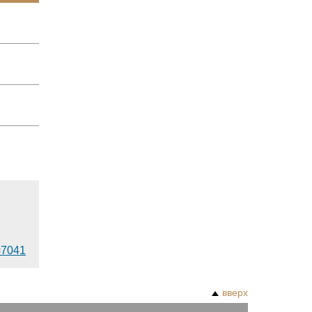
d=7041
вверх