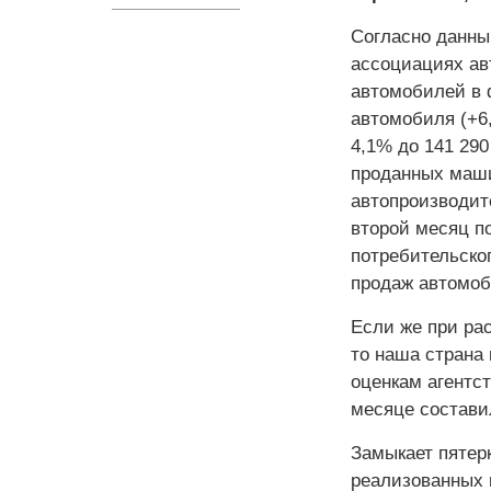
Согласно данны
ассоциациях ав
автомобилей в 
автомобиля (+6
4,1% до 141 29
проданных маши
автопроизводит
второй месяц п
потребительско
продаж автомоби
Если же при ра
то наша страна 
оценкам агентс
месяце составил
Замыкает пятерк
реализованных 