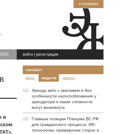
я понимаю
т
2026
войти
|
регистрация
читают
в
день
неделя
месяц
Аренда авто с экипажем и без:
115
особенности налогообложения у
арендатора и какие сложности
могут возникнуть
е в
Главные позиции Пленума ВС РФ
107
йском
для гражданского процесса: ИИ-
технологии, примирение сторон и
ТАТ».