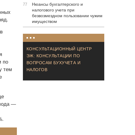
Нюансы бухгалтерского и
77
налогового учета при
чных
безвозмездном пользовании чужим
ряд.
имуществом
ов
КОНСУЛЬТАЦИОННЫЙ ЦЕНТР
я
ЭЖ: КОНСУЛЬТАЦИИ ПО
м по
ВОПРОСАМ БУХУЧЕТА И
у тем
НАЛОГОВ
е
це
риода —
%.