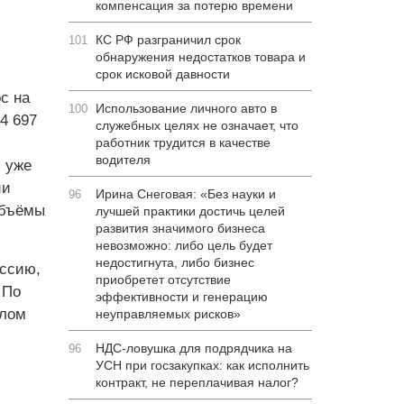
компенсация за потерю времени
х
КС РФ разграничил срок
101
обнаружения недостатков товара и
срок исковой давности
с на
Использование личного авто в
100
4 697
служебных целях не означает, что
работник трудится в качестве
водителя
 уже
ии
Ирина Снеговая: «Без науки и
96
объёмы
лучшей практики достичь целей
развития значимого бизнеса
невозможно: либо цель будет
недостигнута, либо бизнес
оссию,
приобретет отсутствие
 По
эффективности и генерацию
шлом
неуправляемых рисков»
НДС-ловушка для подрядчика на
96
УСН при госзакупках: как исполнить
контракт, не переплачивая налог?