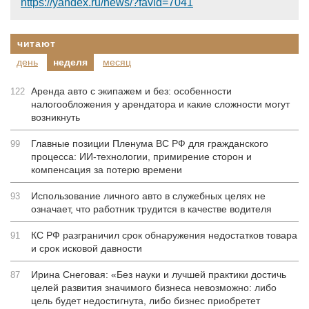
https://yandex.ru/news/?favid=7041
читают
день
неделя
месяц
Аренда авто с экипажем и без: особенности
122
налогообложения у арендатора и какие сложности могут
возникнуть
Главные позиции Пленума ВС РФ для гражданского
99
процесса: ИИ-технологии, примирение сторон и
компенсация за потерю времени
Использование личного авто в служебных целях не
93
означает, что работник трудится в качестве водителя
КС РФ разграничил срок обнаружения недостатков товара
91
и срок исковой давности
Ирина Снеговая: «Без науки и лучшей практики достичь
87
целей развития значимого бизнеса невозможно: либо
цель будет недостигнута, либо бизнес приобретет