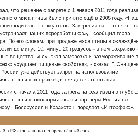
зал, что решение о запрете с 1 января 2011 года реализ
женного мяса птицы было принято ещё в 2008 году. «На
роизводитель к этому готов. Заверения на этот счёт к н
 устраивает наших переработчиков», - сообщил глава
ра. По его словам, при продаже мяса птицы в охлаждён
розки до минус 10, минус 20 градусов - в нём сохраняют
ные вещества. «Глубокая заморозка и размораживание 
резко ухудшает пищевые свойства», - сказал Г. Онищенк
 России уже действует запрет на использование
мяса птицы при производстве детского питания.
ссии с начала 2011 года запрета на реализацию глубок
мяса птицы проинформированы партнёры России по
юзу - Белоруссия и Казахстан, передаёт «Интерфакс».
цей в РФ отложено на неопределённый срок