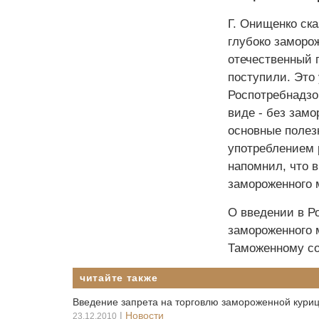
Г. Онищенко ска
глубоко заморо
отечественный п
поступили. Это
Роспотребнадзо
виде - без замо
основные полез
употреблением 
напомнил, что в
замороженного 
О введении в Ро
замороженного 
Таможенному со
читайте также
Введение запрета на торговлю замороженной кури
|
Новости
23.12.2010