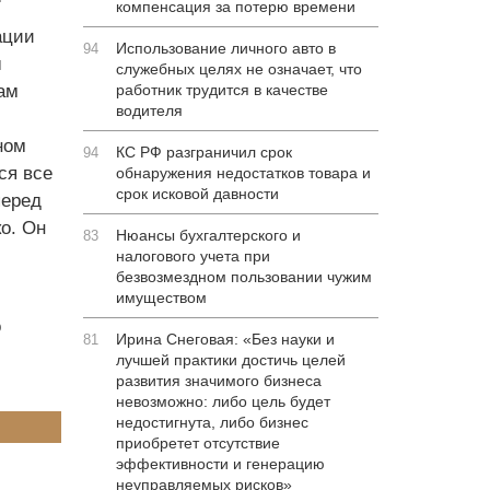
компенсация за потерю времени
ации
Использование личного авто в
94
ш
служебных целях не означает, что
ам
работник трудится в качестве
водителя
ном
КС РФ разграничил срок
94
ся все
обнаружения недостатков товара и
срок исковой давности
перед
о. Он
Нюансы бухгалтерского и
83
налогового учета при
безвозмездном пользовании чужим
имуществом
о
Ирина Снеговая: «Без науки и
81
лучшей практики достичь целей
развития значимого бизнеса
невозможно: либо цель будет
недостигнута, либо бизнес
приобретет отсутствие
эффективности и генерацию
неуправляемых рисков»