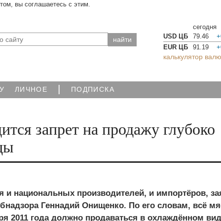
йтом, вы соглашаетесь с этим.
сегодня
USD ЦБ
79.46
+
EUR ЦБ
91.19
+
калькулятор валю
|
У
ЛИЧНОЕ
ПОДПИСКА
дится запрет на продажу глубоко
цы
я и национальных производителей, и импортёров, за
бнадзора Геннадий Онищенко. По его словам, всё мя
ря 2011 года должно продаваться в охлаждённом вид