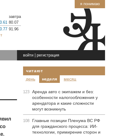
я понимаю
завтра
0.61
80.07
0.77
91.96
т
войти
|
регистрация
читают
день
неделя
месяц
Аренда авто с экипажем и без:
123
особенности налогообложения у
арендатора и какие сложности
могут возникнуть
явил
Главные позиции Пленума ВС РФ
108
со
для гражданского процесса: ИИ-
технологии, примирение сторон и
е.