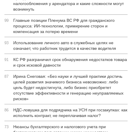
налогообложения у арендатора и какие сложности могут
возникнуть
Главные позиции Пленума ВС РФ для гражданского
99
процесса: ИИ-технологии, примирение сторон и
компенсация за потерю времени
Использование личного авто в служебных целях не
93
означает, что работник трудится в качестве водителя
КС РФ разграничил срок обнаружения недостатков товара
91
и срок исковой давности
Ирина Снеговая: «Без науки и лучшей практики достичь
87
целей развития значимого бизнеса невозможно: либо
цель будет недостигнута, либо бизнес приобретет
отсутствие эффективности и генерацию неуправляемых
рисков»
НДС-ловушка для подрядчика на УСН при госзакупках: как
86
исполнить контракт, не переплачивая налог?
Нюансы бухгалтерского и налогового учета при
73