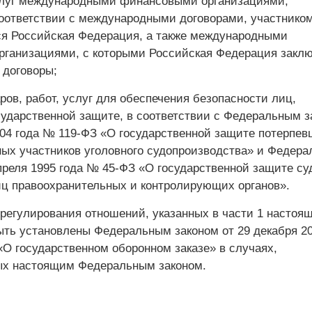
слуг международными финансовыми организациями,
оответствии с международными договорами, участнико
ся Российская Федерация, а также международными
ганизациями, с которыми Российская Федерация закл
договоры;
аров, работ, услуг для обеспечения безопасности лиц,
ударственной защите, в соответствии с Федеральным з
004 года № 119-ФЗ «О государственной защите потерпев
ных участников уголовного судопроизводства» и Федер
преля 1995 года № 45-ФЗ «О государственной защите су
ц правоохранительных и контролирующих органов».
 регулирования отношений, указанных в части 1 настоя
ыть установлены Федеральным законом от 29 декаб­ря 2
«О государственном оборонном заказе» в случаях,
ых
настоящим Федеральным законом.