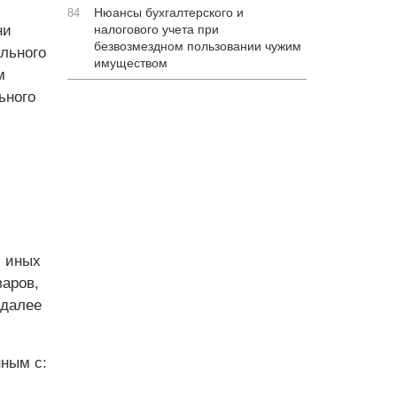
Нюансы бухгалтерского и
84
ни
налогового учета при
безвозмездном пользовании чужим
льного
имуществом
м
ьного
и иных
варов,
(далее
нным с: