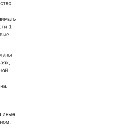
ьство
нимать
сти 1
овые
рганы
аях,
ной
на.
м
ы иные
ном,