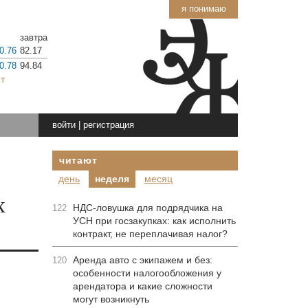
я понимаю
завтра
0.76
82.17
0.78
94.84
т
войти
|
регистрация
читают
день
неделя
месяц
х
НДС-ловушка для подрядчика на
122
УСН при госзакупках: как исполнить
контракт, не переплачивая налог?
Аренда авто с экипажем и без:
120
особенности налогообложения у
арендатора и какие сложности
могут возникнуть