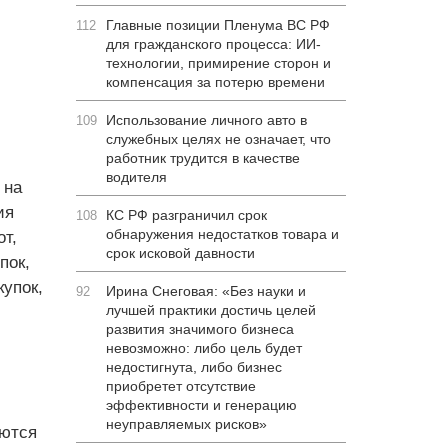
Главные позиции Пленума ВС РФ
112
для гражданского процесса: ИИ-
технологии, примирение сторон и
компенсация за потерю времени
Использование личного авто в
109
служебных целях не означает, что
работник трудится в качестве
водителя
 на
ия
КС РФ разграничил срок
108
обнаружения недостатков товара и
т,
срок исковой давности
пок,
упок,
Ирина Снеговая: «Без науки и
92
лучшей практики достичь целей
развития значимого бизнеса
невозможно: либо цель будет
недостигнута, либо бизнес
приобретет отсутствие
эффективности и генерацию
неуправляемых рисков»
яются