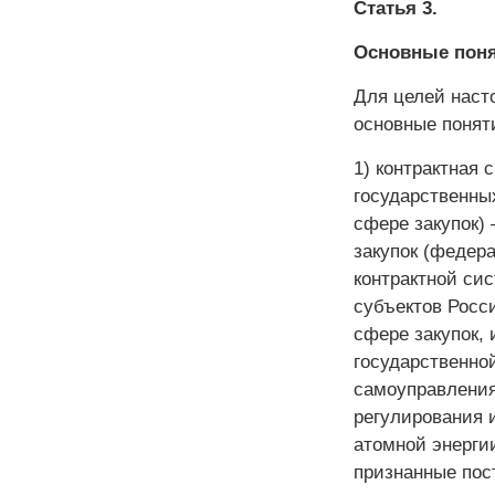
Статья 3.
Основные поня
Для целей наст
основные понят
1) контрактная 
государственны
сфере закупок)
закупок (федер
контрактной си
субъектов Росс
сфере закупок,
государственно
самоуправления
регулирования и
атомной энергии
признанные пос