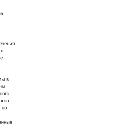
е
печения
 в
ре
мы в
аны
ного
вого
 по
енные