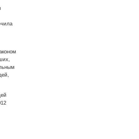
м
ючила
аконом
ших,
альным
дей,
щей
012