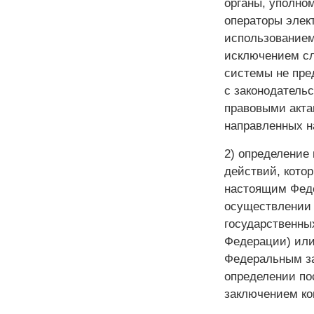
органы, уполно
операторы элек
использованием
исключением сл
системы не пре
с законодатель
правовыми акта
направленных н
2) определение
действий, кото
настоящим Феде
осуществлении 
государственны
Федерации) или
Федеральным за
определении по
заключением ко