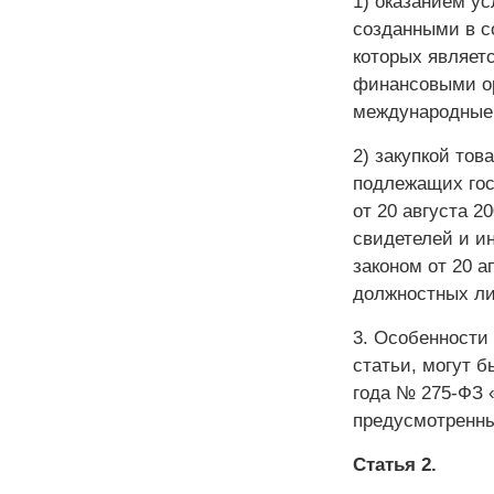
1) оказанием у
созданными в с
которых являет
финансовыми ор
международные 
2) закупкой тов
подлежащих гос
от 20 августа 2
свидетелей и и
законом от 20 а
должностных ли
3. Особенности
статьи, могут б
года № 275-ФЗ 
предусмотренн
Статья 2.