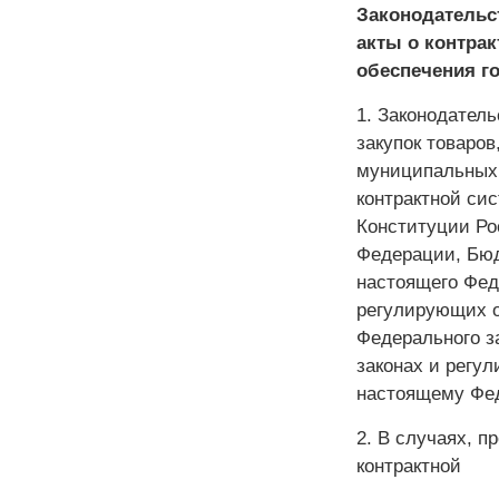
Законодательс
акты о контрак
обеспечения г
1. Законодател
закупок товаров
муниципальных 
контрактной сис
Конституции Ро
Федерации, Бюд
настоящего Фед
регулирующих о
Федерального з
законах и регу
настоящему Фед
2. В случаях, 
контрактной