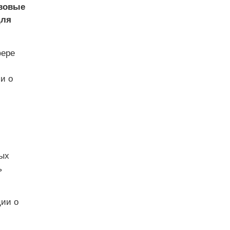
авовые
для
фере
и о
ых
ь
ции о