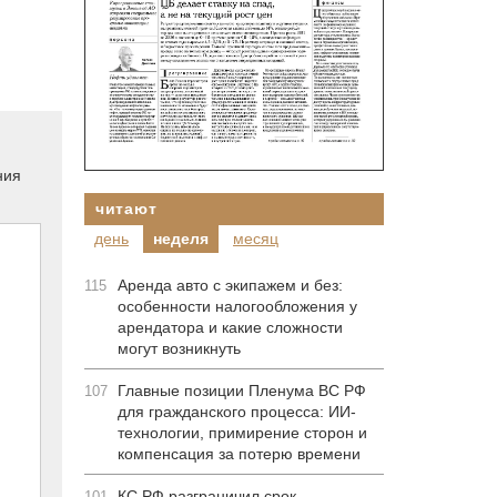
ния
читают
день
неделя
месяц
Аренда авто с экипажем и без:
115
особенности налогообложения у
арендатора и какие сложности
могут возникнуть
Главные позиции Пленума ВС РФ
107
для гражданского процесса: ИИ-
технологии, примирение сторон и
компенсация за потерю времени
КС РФ разграничил срок
101