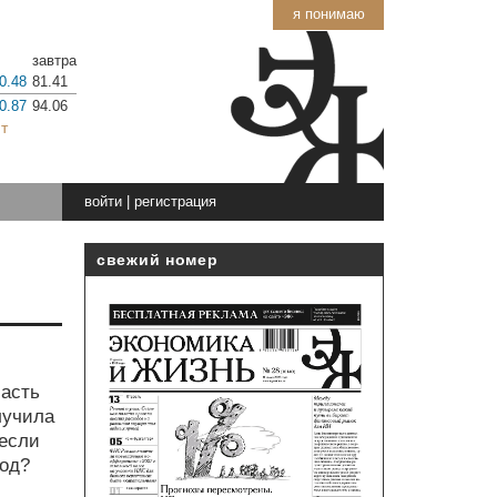
я понимаю
завтра
0.48
81.41
0.87
94.06
т
войти
|
регистрация
свежий номер
часть
лучила
 если
ход?