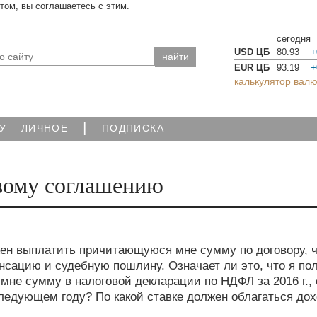
йтом, вы соглашаетесь с этим.
сегодня
USD ЦБ
80.93
+
EUR ЦБ
93.19
+
калькулятор валю
|
У
ЛИЧНОЕ
ПОДПИСКА
вому соглашению
ен выплатить причитающуюся мне сумму по договору, 
нсацию и судебную пошлину. Означает ли это, что я по
не сумму в налоговой декларации по НДФЛ за 2016 г.,
следующем году? По какой ставке должен облагаться до