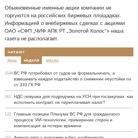
Обыкновенные именные акции компании не
торгуются на российских биржевых площадках.
Информацией о внебиржевых сделках с акциями
ОАО «СФП „ЧИФ АПК РТ „Золотой Колос“» наша
газета не располагает.
читают
день
неделя
месяц
ВС РФ потребовал от судов не формальничать, а
1548
взвешивать каждое ходатайство о снижении неустойки по
ст. 333 ГК РФ
НДС-ловушка для подрядчика на УСН при госзакупках: как
161
исполнить контракт, не переплачивая налог?
Главные позиции Пленума ВС РФ для гражданского
120
процесса: ИИ-технологии, примирение сторон и
компенсация за потерю времени
Аренда авто с экипажем и без: особенности
115