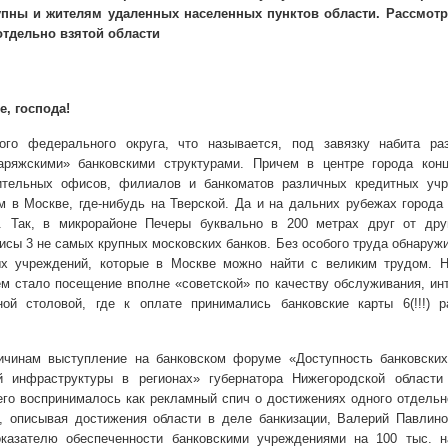
пны и жителям удаленных населенных пунктов области. Рассмот
отдельно взятой области
, господа!
ого федерального округа, что называется, под завязку набита ра
аряжскими» банковскими структурами. Причем в центре города конц
ительных офисов, филиалов и банкоматов различных кредитных учр
м в Москве, где-нибудь на Тверской. Да и на дальних рубежах города
. Так, в микрорайоне Печеры буквально в
200 метрах
друг от дру
сы 3 не самых крупных московских банков. Без особого труда обнаруж
ых учреждений, которые в Москве можно найти с великим трудом. 
м стало посещение вполне «советской» по качеству обслуживания, ин
ой столовой, где к оплате принимались банковские карты 6(!!!) р
ичинам выступление на банковском форуме «Доступность банковских
ой инфраструктуры в регионах» губернатора Нижегородской области
го воспринималось как рекламный спич о достижениях одного отдельн
о, описывая достижения области в деле банкизации, Валерий Павлин
оказателю обеспеченности банковскими учреждениями на 100 тыс. н