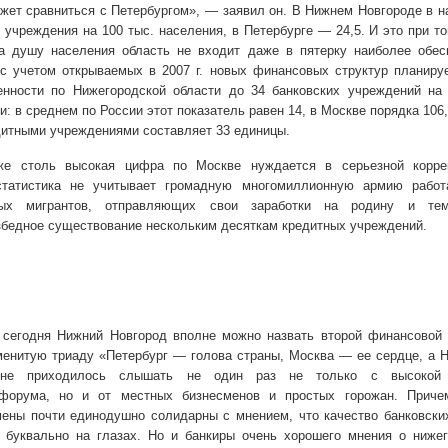
жет сравниться с Петербургом», — заявил он. В Нижнем Новгороде в 
 учреждения на 100 тыс. населения, в Петербурге — 24,5. И это при то
а душу населения область не входит даже в пятерку наиболее обес
 с учетом открываемых в
2007 г
. новых финансовых структур планиру
енности по Нижегородской области до 34 банковских учреждений на 
и: в среднем по России этот показатель равен 14, в Москве порядка 106
дитными учреждениями составляет 33 единицы.
е столь высокая цифра по Москве нуждается в серьезной коррек
статистика не учитывает громадную многомиллионную армию рабо
ных мигрантов, отправляющих свои заработки на родину и т
бедное существование нескольким десяткам кредитных учреждений.
 сегодня Нижний Новгород вполне можно назвать второй финансовой 
аменитую триаду «Петербург — голова страны, Москва — ее сердце, а
мне приходилось слышать не один раз не только с высокой 
 форума, но и от местных бизнесменов и простых горожан. Приче
ены почти единодушно солидарны с мнением, что качество банковски
 буквально на глазах. Но и банкиры очень хорошего мнения о нижег