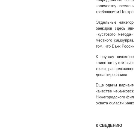
количеству населени
требованиям Центроб
Отдельные нижегор
банкиров здесь яв
«кустового метода»
местного самоуправ
том, что Банк Росси
К ноу-хау нижегор
клиентов путем вые
точки, расположенн
десантирование».
Еще одним варианто
качестве небанковс
Нижегородского фил
охвата области банк
К СВЕДЕНИЮ