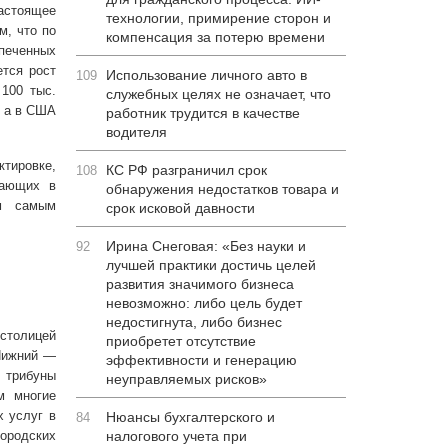
настоящее
технологии, примирение сторон и
м, что по
компенсация за потерю времени
печенных
ется рост
Использование личного авто в
109
100 тыс.
служебных целях не означает, что
, а в США
работник трудится в качестве
водителя
тировке,
КС РФ разграничил срок
108
тающих в
обнаружения недостатков товара и
ем самым
срок исковой давности
Ирина Снеговая: «Без науки и
92
лучшей практики достичь целей
развития значимого бизнеса
невозможно: либо цель будет
недостигнута, либо бизнес
столицей
приобретет отсутствие
 Нижний —
эффективности и генерацию
трибуны
неуправляемых рисков»
м многие
х услуг в
Нюансы бухгалтерского и
84
ородских
налогового учета при