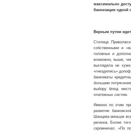
максимально досту
банкизации одной 
Верным путем идете
Столица Приволжск
собственными и «в
головных и дополн
возможно, выше, че
выглядела не хуже
«гнездились» допофи
банкоматы кредитн
большим потрясение
выбору блюд местн
платежных систем.
Именно по этим пр
развитие банковск
Шанцева меньше все
региона. Более тог
скромничал. «По п