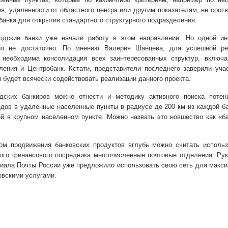
я, удаленности от областного центра или другим показателям, не соот
анка для открытия стандартного структурного подразделения.
одские банки уже начали работу в этом направлении. Но одной ин
но не достаточно. По мнению Валерия Шанцева, для успешной ре
 необходима консолидация всех заинтересованных структур, включа
ления и Центробанк. Кстати, представители последнего заверили уча
и будет всячески содействовать реализации данного проекта.
одских банкиров можно отнести и методику активного поиска потен
здов в удаленные населенные пункты в радиусе до
200 км
из каждой б
ой в крупном населенном пункте. Можно назвать это новшество как «б
м продвижения банковских продуктов вглубь можно считать использ
кого финансового посредника многочисленные почтовые отделения. Ру
иала Почты России уже предложило использовать свою сеть для макс
овскими услугами.