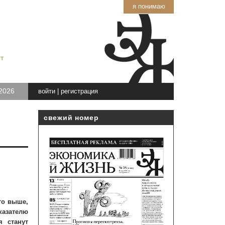
я понимаю
т
2026
войти
|
регистрация
свежий номер
го выше,
казателю
 станут