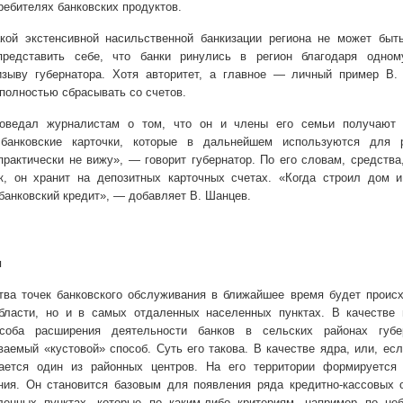
ребителях банковских продуктов.
ой экстенсивной насильственной банкизации региона не может быть
редставить себе, что банки ринулись в регион благодаря одном
зыву губернатора. Хотя авторитет, а главное — личный пример В.
 полностью сбрасывать со счетов.
оведал журналистам о том, что он и члены его семьи получают 
банковские карточки, которые в дальнейшем используются для р
рактически не вижу», — говорит губернатор. По его словам, средства
к, он хранит на депозитных карточных счетах. «Когда строил дом и
банковский кредит», — добавляет В. Шанцев.
и
тва точек банковского обслуживания в ближайшее время будет проис
бласти, но и в самых отдаленных населенных пунктах. В качестве 
особа расширения деятельности банков в сельских районах губе
аемый «кустовой» способ. Суть его такова. В качестве ядра, или, есл
ается один из районных центров. На его территории формируется
ния. Он становится базовым для появления ряда кредитно-кассовых 
ленных пунктах, которые по каким-либо критериям, например по не