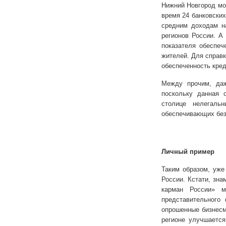
Нижний Новгород мо
время 24 банковских
средним доходам н
регионов России. А
показателя обеспеч
жителей. Для справк
обеспеченность кре
Между прочим, даж
поскольку данная 
столице нелегаль
обеспечивающих без
Личный пример
Таким образом, уже
России. Кстати, зн
карман России» 
представительного
опрошенные бизнесм
регионе улучшается