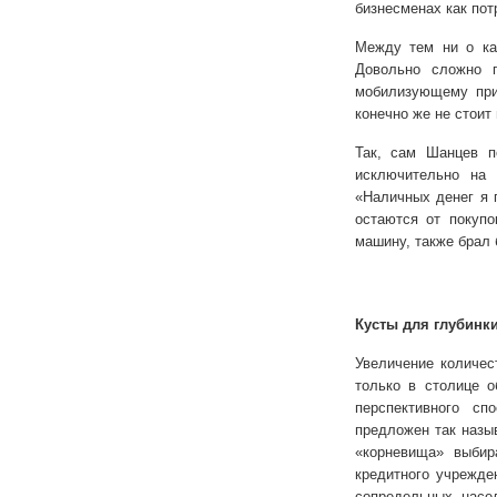
бизнесменах как пот
Между тем ни о как
Довольно сложно п
мобилизующему при
конечно же не стоит
Так, сам Шанцев п
исключительно на 
«Наличных денег я п
остаются от покупо
машину, также брал 
Кусты для глубинк
Увеличение количес
только в столице о
перспективного сп
предложен так назыв
«корневища» выбир
кредитного учрежде
сопредельных насе