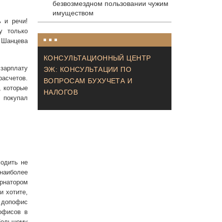
безвозмездном пользовании чужим
имуществом
 и речи!
у только
 Шанцева
КОНСУЛЬТАЦИОННЫЙ ЦЕНТР
зарплату
ЭЖ: КОНСУЛЬТАЦИИ ПО
асчетов.
ВОПРОСАМ БУХУЧЕТА И
, которые
НАЛОГОВ
 покупал
ходить не
наиболее
рнатором
и хотите,
 допофис
офисов в
большому