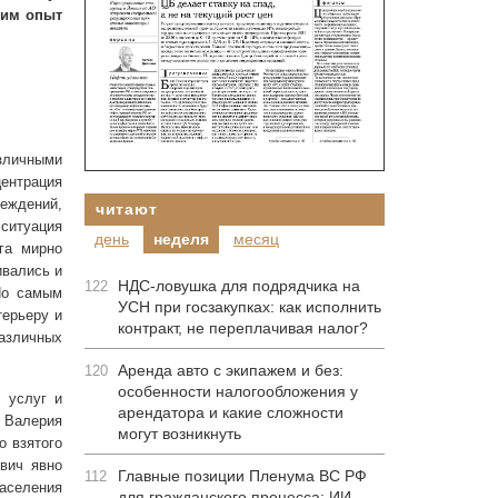
рим опыт
зличными
ентрация
еждений,
читают
 ситуация
день
неделя
месяц
га мирно
ивались и
НДС-ловушка для подрядчика на
122
Но самым
УСН при госзакупках: как исполнить
терьеру и
контракт, не переплачивая налог?
азличных
Аренда авто с экипажем и без:
120
особенности налогообложения у
 услуг и
арендатора и какие сложности
 Валерия
могут возникнуть
о взятого
ович явно
Главные позиции Пленума ВС РФ
112
аселения
для гражданского процесса: ИИ-