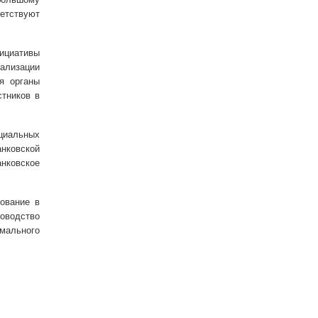
ветствуют
ициативы
ализации
я органы
стников в
циальных
анковской
анковское
ование в
ководство
имального