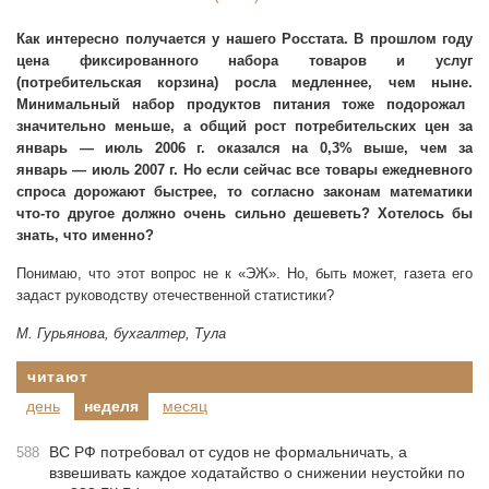
Как интересно получается у нашего Росстата. В прошлом году
цена фиксированного набора товаров и услуг
(потребительская корзина) росла медленнее, чем ныне.
Минимальный набор продуктов питания тоже подорожал
значительно меньше, а общий рост потребительских цен за
январь — июль
2006 г
. оказался на 0,3% выше, чем за
январь — июль
2007 г
. Но если сейчас все товары ежедневного
спроса дорожают быстрее, то согласно законам математики
что-то другое должно очень сильно дешеветь? Хотелось бы
знать, что именно?
Понимаю, что этот вопрос не к «ЭЖ». Но, быть может, газета его
задаст руководству отечественной статистики?
М. Гурьянова, бухгалтер, Тула
читают
день
неделя
месяц
ВС РФ потребовал от судов не формальничать, а
588
взвешивать каждое ходатайство о снижении неустойки по