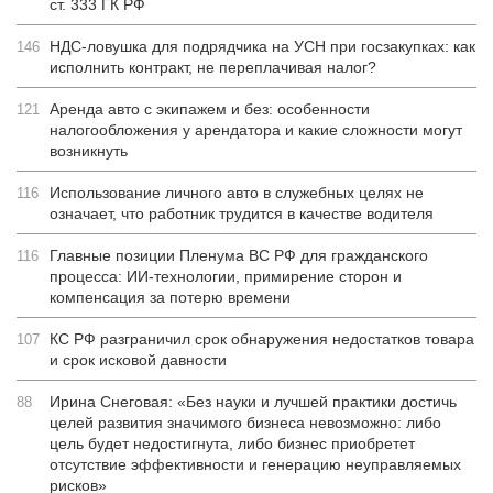
ст. 333 ГК РФ
НДС-ловушка для подрядчика на УСН при госзакупках: как
146
исполнить контракт, не переплачивая налог?
Аренда авто с экипажем и без: особенности
121
налогообложения у арендатора и какие сложности могут
возникнуть
Использование личного авто в служебных целях не
116
означает, что работник трудится в качестве водителя
Главные позиции Пленума ВС РФ для гражданского
116
процесса: ИИ-технологии, примирение сторон и
компенсация за потерю времени
КС РФ разграничил срок обнаружения недостатков товара
107
и срок исковой давности
Ирина Снеговая: «Без науки и лучшей практики достичь
88
целей развития значимого бизнеса невозможно: либо
цель будет недостигнута, либо бизнес приобретет
отсутствие эффективности и генерацию неуправляемых
рисков»