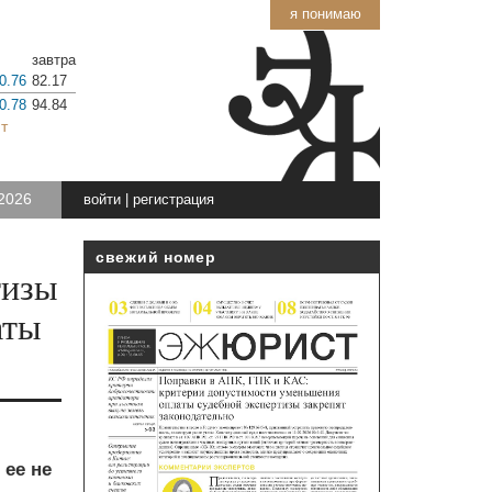
я понимаю
завтра
0.76
82.17
0.78
94.84
т
2026
войти
|
регистрация
свежий номер
тизы
аты
 ее не