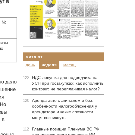
уг в
у №
тизы
и»
читают
день
неделя
месяц
НДС-ловушка для подрядчика на
122
но дело
УСН при госзакупках: как исполнить
ушение
контракт, не переплачивая налог?
ия
Аренда авто с экипажем и без:
120
 Но
особенности налогообложения у
квы
арендатора и какие сложности
могут возникнуть
 в
е
Главные позиции Пленума ВС РФ
112
едение
для гражданского процесса: ИИ-