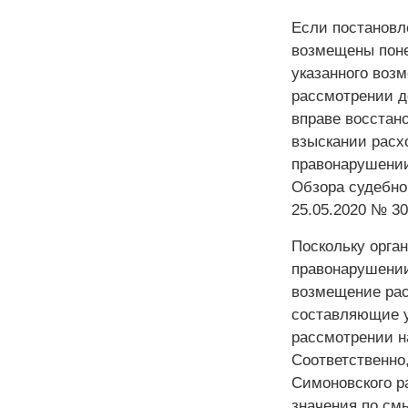
Если постановл
возмещены поне
указанного воз
рассмотрении д
вправе восстан
взыскании расх
правонарушении 
Обзора судебно
25.05.2020 № 3
Поскольку орга
правонарушении
возмещение рас
составляющие у
рассмотрении н
Соответственно
Симоновского р
значения по см