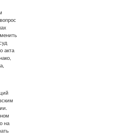
м
 вопрос
ках
тменить
суд
о акта
нако,
а,
нций
вским
ии.
вном
о на
вать