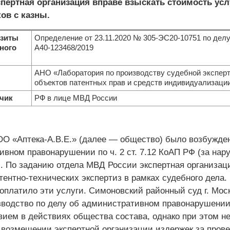
спертная организация вправе взыскать стоимость усл
ов с казны.
зиты
Определение от 23.11.2020 № 305-ЭС20-10751 по дел
ного
А40-123468/2019
АНО «Лаборатория по производству судебной экспер
объектов патентных прав и средств индивидуализаци
чик
РФ в лице МВД России
О «Аптека-А.В.Е.» (далее — общество) было возбужде
ивном правонарушении по ч. 2 ст. 7.12 КоАП РФ (за нар
). По заданию отдела МВД России экспертная организац
тентно-технических экспертиз в рамках судебного дела.
оплатило эти услуги. Симоновский районный суд г. Мос
зводство по делу об административном правонарушении
вием в действиях общества состава, однако при этом н
 возмещении экспертной организации издержек за пров