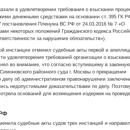
казали в удовлетворении требования о взыскании процен
жими денежными средствами на основании ст. 395 ГК РФ
57 постановления Пленума ВС РФ от 24.03.2016 № 7 «О
ами некоторых положений Гражданского кодекса Россий
тветственности за нарушение обязательств»).
ой инстанции отменил судебные акты первой и апелляц
сти удовлетворения требований организации о взыскани
инял во внимание, что согласно вступившему в законну
Симоновского районного суда г. Москвы о прекращении
о делу об административном правонарушении заключен
лись недопустимыми доказательствами по делу. Поэтом
мотрела оснований для возмещения издержек на провед
 РФ
енила судебные акты судов трех инстанций и направил