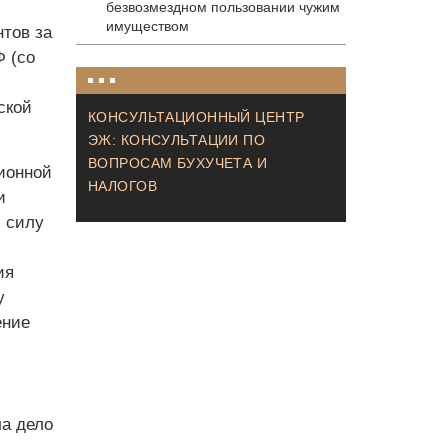
безвозмездном пользовании чужим
имуществом
тов за
 (со
ской
КОНСУЛЬТАЦИОННЫЙ ЦЕНТР
ЭЖ: КОНСУЛЬТАЦИИ ПО
ВОПРОСАМ БУХУЧЕТА И
ионной
НАЛОГОВ
и
ю силу
ия
у
ение
а дело