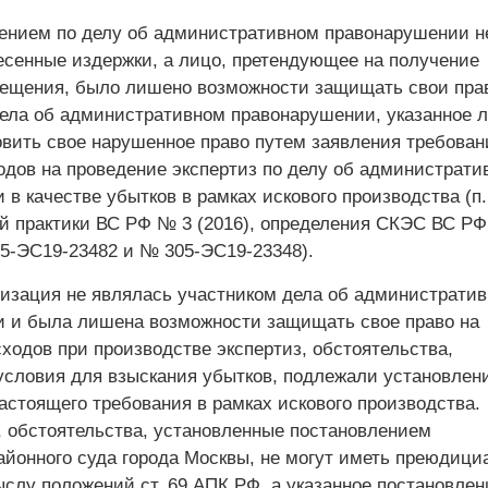
ением по делу об административном правонарушении н
сенные издержки, а лицо, претендующее на получение
мещения, было лишено возможности защищать свои пра
ела об административном правонарушении, указанное 
овить свое нарушенное право путем заявления требован
одов на проведение экспертиз по делу об администрати
в качестве убытков в рамках искового производства (п.
й практики ВС РФ № 3 (2016), определения СКЭС ВС РФ
05-ЭС19-23482 и № 305-ЭС19-23348).
низация не являлась участником дела об администрати
 и была лишена возможности защищать свое право на
ходов при производстве экспертиз, обстоятельства,
словия для взыскания убытков, подлежали установлен
астоящего требования в рамках искового производства.
, обстоятельства, установленные постановлением
айонного суда города Москвы, не могут иметь преюдици
ыслу положений ст. 69 АПК РФ, а указанное постановлен