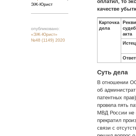
оплатил, то эк
ЭЖ-Юрист
качестве убытк
Карточка
Рекви
дела
судеб
опубликовано:
акта
«ЭЖ-Юрист»
№48 (1149) 2020
Истец
Ответ
Суть дела
В отношении ОО
об администрат
патентных прав
провела пять па
МВД России не 
прекратил прои
связи с отсутст
решил вопрос о