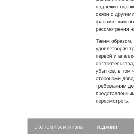
подлежит оценке
связи с другим
фактическим об
рассмотрения н
Таким образом, 
удовлетворяя т
первой и апелл
обстоятельства
убытков, в том
сторонами дово
требованиям де
представленным
пересмотреть.
ЭКОНОМИКА И ЖИЗНЬ
ИЗДАНИЯ