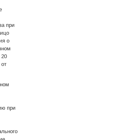
е
ва при
лицо
ия о
вном
 20
 от
вном
ию при
ального
ие