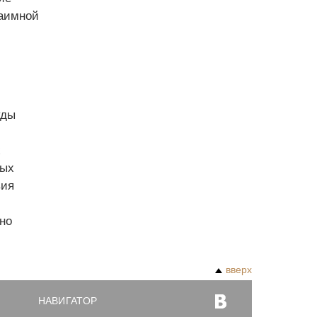
заимной
уды
х
мых
вия
но
вверх
НАВИГАТОР