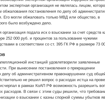
этом экспертная организация не являлась лицом, котор
м обжалования постановления по делу об администрат
. Его могли обжаловать только МВД или общество, в
рого было возбуждено дело.
я организация подала иск о взыскании за счет средств 
ре 252 000 руб. и процентов за пользование чужими
твами в соответствии со ст. 395 ГК РФ в размере 73 00
ов
апелляционной инстанций удовлетворили заявленные
асти. При вынесении постановления о прекращении
о делу об административном правонарушении суд обще
ствительно не решил вопрос о расходах истца на пров
н исчерпал в рамках КоАП РФ возможность разрешить во
х расходов. В связи с этим суды решили, что требован
анизации о взыскании с казны спорной суммы убытков я