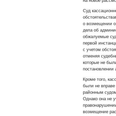
на новое рассм
Суд кассационн
обстоятельства
о возмещении о
дела об админи
обжалуемые суд
первой инстанци
с учетом обстоя
отменяя судебн
которые не был
постановлении 
Кроме того, кас
были не вправе
районным судом
Однако она не у
правонарушении
возмещение рас