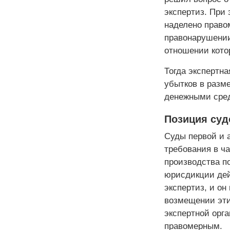
экспертиз. При 
наделено право
правонарушении
отношении кото
Тогда экспертна
убытков в разме
денежными средс
Позиция суд
Суды первой и 
требования в ч
производства п
юрисдикции дей
экспертиз, и о
возмещении эти
экспертной орг
правомерным.