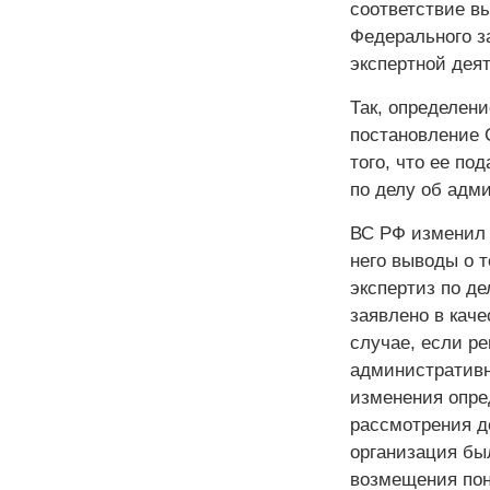
соответствие в
Федерального за
экспертной дея
Так, определени
постановление 
того, что ее п
по делу об адм
ВС РФ изменил 
него выводы о т
экспертиз по д
заявлено в каче
случае, если ре
административн
изменения опред
рассмотрения д
организация бы
возмещения пон