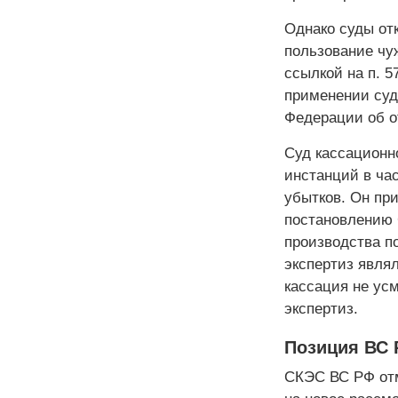
Однако суды от
пользование чу
ссылкой на п. 
применении суд
Федерации об о
Суд кассационн
инстанций в ча
убытков. Он пр
постановлению 
производства п
экспертиз явля
кассация не ус
экспертиз.
Позиция ВС
СКЭС ВС РФ отм