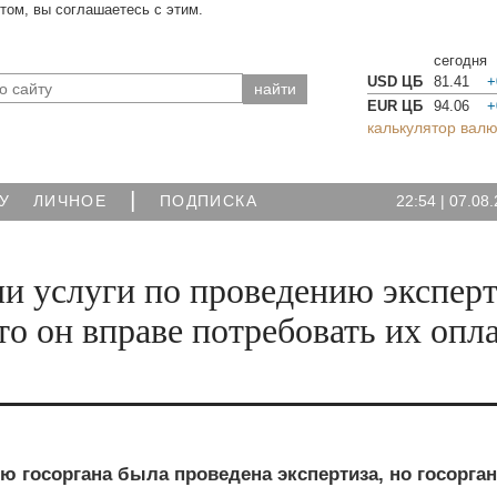
йтом, вы соглашаетесь с этим.
сегодня
USD ЦБ
81.41
+
EUR ЦБ
94.06
+
калькулятор валю
|
22:54
|
07.08.
У
ЛИЧНОЕ
ПОДПИСКА
ли услуги по проведению экспер
то он вправе потребовать их опл
ю госоргана была проведена экспертиза, но госорган