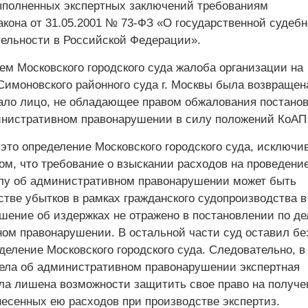
ыполненных экспертных заключений требованиям
кона от 31.05.2001 № 73-ФЗ «О государственной судебн
тельности в Российской Федерации».
ем Московского городского суда жалоба организации на
Симоновского районного суда г. Москвы была возвращена
одало лицо, не обладающее правом обжалования постано
инистративном правонарушении в силу положений КоАП
это определение Московского городского суда, исключив
ом, что требование о взыскании расходов на проведени
елу об административном правонарушении может быть
стве убытков в рамках гражданского судопроизводства в
шение об издержках не отражено в постановлении по де
ом правонарушении. В остальной части суд оставил бе
еление Московского городского суда. Следовательно, в
ела об административном правонарушении экспертная
ла лишена возможности защитить свое право на получе
есенных ею расходов при производстве экспертиз.