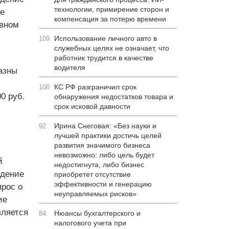
технологии, примирение сторон и
ое
компенсация за потерю времени
ивном
Использование личного авто в
109
служебных целях не означает, что
работник трудится в качестве
водителя
казны
КС РФ разграничил срок
108
0 руб.
обнаружения недостатков товара и
срок исковой давности
Ирина Снеговая: «Без науки и
92
лучшей практики достичь целей
развития значимого бизнеса
невозможно: либо цель будет
й
недостигнута, либо бизнес
едение
приобретет отсутствие
эффективности и генерацию
прос о
неуправляемых рисков»
ие
вляется
Нюансы бухгалтерского и
84
налогового учета при