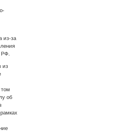
о-
 из-за
вления
 РФ.
 из
е
 том
лу об
з
 рамках
ние