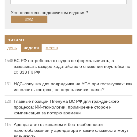
Уже являетесь подписчиком издания?
читают
день
неделя
месяц
ВС РФ потребовал от судов не формальничать, а
1548
взвешивать каждое ходатайство о снижении неустойки по
ст. 333 ГК РФ
НДС-ловушка для подрядчика на УСН при госзакупках: как
161
исполнить контракт, не переплачивая налог?
Главные позиции Пленума ВС РФ для гражданского
120
процесса: ИИ-технологии, примирение сторон и
компенсация за потерю времени
Аренда авто с экипажем и без: особенности
115
налогообложения у арендатора и какие сложности могут
возникнуть