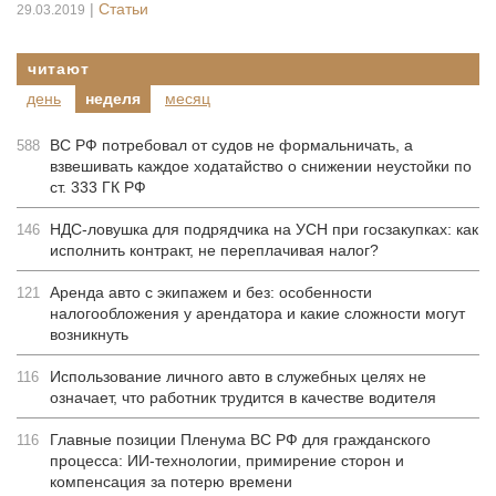
|
Статьи
29.03.2019
читают
день
неделя
месяц
ВС РФ потребовал от судов не формальничать, а
588
взвешивать каждое ходатайство о снижении неустойки по
ст. 333 ГК РФ
НДС-ловушка для подрядчика на УСН при госзакупках: как
146
исполнить контракт, не переплачивая налог?
Аренда авто с экипажем и без: особенности
121
налогообложения у арендатора и какие сложности могут
возникнуть
Использование личного авто в служебных целях не
116
означает, что работник трудится в качестве водителя
Главные позиции Пленума ВС РФ для гражданского
116
процесса: ИИ-технологии, примирение сторон и
компенсация за потерю времени