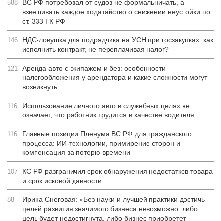
ВС РФ потребовал от судов не формальничать, а
588
взвешивать каждое ходатайство о снижении неустойки по
ст. 333 ГК РФ
НДС-ловушка для подрядчика на УСН при госзакупках: как
146
исполнить контракт, не переплачивая налог?
Аренда авто с экипажем и без: особенности
121
налогообложения у арендатора и какие сложности могут
возникнуть
Использование личного авто в служебных целях не
116
означает, что работник трудится в качестве водителя
Главные позиции Пленума ВС РФ для гражданского
116
процесса: ИИ-технологии, примирение сторон и
компенсация за потерю времени
КС РФ разграничил срок обнаружения недостатков товара
107
и срок исковой давности
Ирина Снеговая: «Без науки и лучшей практики достичь
88
целей развития значимого бизнеса невозможно: либо
цель будет недостигнута, либо бизнес приобретет